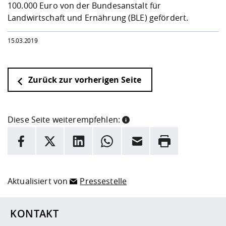
100.000 Euro von der Bundesanstalt für
Landwirtschaft und Ernährung (BLE) gefördert.
15.03.2019
Zurück zur vorherigen Seite
Diese Seite weiterempfehlen:
INFORMATION
Facebook
X
LinkedIn
Whatsapp
E-Mail
Drucken
Hier stehen weitere Informationen und ein Link zur
Date
Aktualisiert von
Pressestelle
KONTAKT