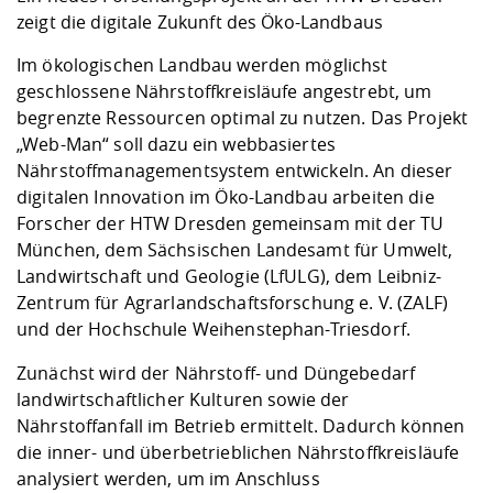
Kompetenz
Career Service
Angebote für
Chancengleichhe
Informatik/Math
Unternehmen
zeigt die digitale Zukunft des Öko-Landbaus
Vorbereitung auf
Studien- und
Studieren in be
Forschungszent
FIS -
Prototyping und
Kontakt & Berat
Gremien und Ver
Studiengangentw
Formulare und 
Im ökologischen Landbau werden möglichst
Prüfungsordnun
Lebenslagen ode
Lehren, Forsche
Forschungsinfor
Kontakt und Anfahrt
geschlossene Nährstoffkreisläufe angestrebt, um
Hochschulgesund
Landbau/Umwelt
Beschaffungsvor
Weiterbilden im 
begrenzte Ressourcen optimal zu nutzen. Das Projekt
Checkliste zum S
Gründung und St
„Web-Man“ soll dazu ein webbasiertes
Studienbegleitu
Beratungsangebo
Wissenschaftlich
Qualitätssicherung
Klimaschutz & Na
Maschinenbau
Nährstoffmanagementsystem entwickeln. An dieser
und Physik
Studentenwerk 
Formulare und 
Kooperationen u
digitalen Innovation im Öko-Landbau arbeiten die
Forscher der HTW Dresden gemeinsam mit der TU
Förderverein
Wirtschaftswisse
Digitales Lernen 
Angebote der Age
Internationale T
München, dem Sächsischen Landesamt für Umwelt,
Arbeit
Landwirtschaft und Geologie (LfULG), dem Leibniz-
Zentrum für Agrarlandschaftsforschung e. V. (ZALF)
Qualifizierungsa
und der Hochschule Weihenstephan-Triesdorf.
Fremdsprachen
Zunächst wird der Nährstoff- und Düngebedarf
landwirtschaftlicher Kulturen sowie der
Jobs, Praktika, D
Nährstoffanfall im Betrieb ermittelt. Dadurch können
die inner- und überbetrieblichen Nährstoffkreisläufe
analysiert werden, um im Anschluss