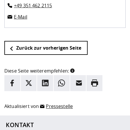
+49 351 462 2115
E-Mail
Zurück zur vorherigen Seite
Diese Seite weiterempfehlen:
INFORMATION
Facebook
X
LinkedIn
Whatsapp
E-Mail
Drucken
Hier stehen weitere Informationen und ein Link zur
Date
Aktualisiert von
Pressestelle
KONTAKT