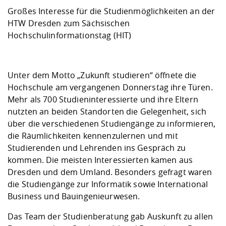
Kompetenz
Career Service
Angebote für
Chancengleichhe
Informatik/Math
Unternehmen
Großes Interesse für die Studienmöglichkeiten an der
Vorbereitung auf
Studien- und
Studieren in be
Forschungszent
FIS -
Prototyping und
Kontakt & Berat
Gremien und Ver
Studiengangentw
HTW Dresden zum Sächsischen
Formulare und 
Prüfungsordnun
Lebenslagen ode
Lehren, Forsche
Forschungsinfor
Hochschulinformationstag (HIT)
Kontakt und Anfahrt
Hochschulgesund
Landbau/Umwelt
Beschaffungsvor
Weiterbilden im 
Checkliste zum S
Gründung und St
Studienbegleitu
Beratungsangebo
Wissenschaftlich
Qualitätssicherung
Unter dem Motto „Zukunft studieren“ öffnete die
Klimaschutz & Na
Maschinenbau
und Physik
Studentenwerk 
Formulare und 
Hochschule am vergangenen Donnerstag ihre Türen.
Kooperationen u
Mehr als 700 Studieninteressierte und ihre Eltern
Förderverein
Wirtschaftswisse
nutzten an beiden Standorten die Gelegenheit, sich
Digitales Lernen 
Angebote der Age
Internationale T
über die verschiedenen Studiengänge zu informieren,
Arbeit
die Räumlichkeiten kennenzulernen und mit
Qualifizierungsa
Studierenden und Lehrenden ins Gespräch zu
Fremdsprachen
kommen. Die meisten Interessierten kamen aus
Dresden und dem Umland. Besonders gefragt waren
die Studiengänge zur Informatik sowie International
Jobs, Praktika, D
Business und Bauingenieurwesen.
Das Team der Studienberatung gab Auskunft zu allen