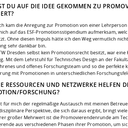
IST DU AUF DIE IDEE GEKOMMEN ZU PROMO
IERT?
ich kam die Anregung zur Promotion von einer Lehrperson 
ich auf das ESF-Promotionsstipendium aufmerksam, welc
zt. Ohne diesen Impuls hätte ich den Weg vermutlich nicht
ng sehr dankbar bin.
TW Dresden selbst kein Promotionsrecht besitzt, war eine 
g. Mit dem Lehrstuhl für Technisches Design an der Fakul
ahrenes und offenes Forschungsteam und so die perfekte k
ahrung mit Promotionen in unterschiedlichen Forschungsfe
E RESSOURCEN UND NETZWERKE HELFEN DI
TION/FORSCHUNG?
ist für mich der regelmäßige Austausch mit meinen Betreu
disziplinäre Perspektive, die sich daraus ergibt, bringt vie
erer großer Mehrwert ist die Promovierendenrunde am Tech
rende aus verschiedenen Phasen ihrer Promotion, um sic