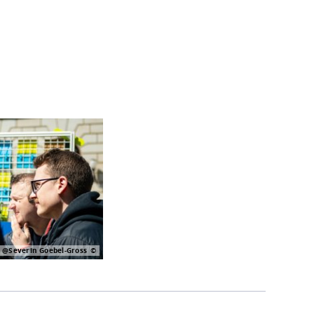
@Severin Goebel-Gross