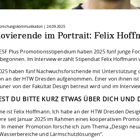
 Forschungskommunikation |
24.09.2025
ovierende im Portrait: Felix Hof
ESF Plus Promotionsstipendium haben 2025 fünf junge F
begonnen. Im Interview erzählt Stipendiat Felix Hoffmann
2025 haben fünf Nachwuchsforschende mit Unterstützung 
n an der HTW Dresden aufgenommen. Einer von ihnen ist F
uner von der Fakultät Design betreut wird und im Interview
ST DU BITTE KURZ ETWAS ÜBER DICH UND
e ist Felix Hoffmann. Ich habe an der HTW Dresden Desig
re seit Januar 2025 im Rahmen eines kooperativen Prom
 In meiner Promotion forsche ich zum Thema „Design neuar
Wasserbereiche und Lärmschutzlösungen“.