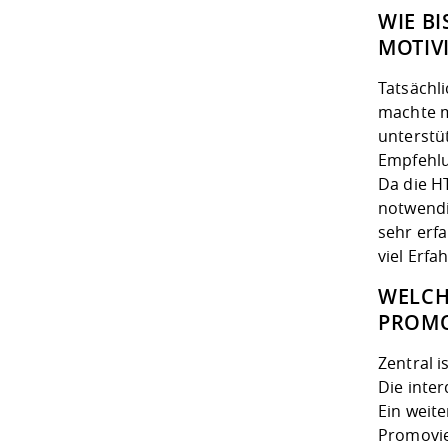
WIE B
MOTIV
Tatsächl
machte m
unterstüt
Empfehlu
Da die H
notwendi
sehr erf
viel Erf
WELCH
PROMO
Zentral 
Die inter
Ein weit
Promovie