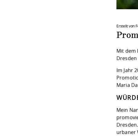
Erstellt von
Prom
Mit dem 
Dresden 
Im Jahr 
Promotio
Maria Da
WÜRDE
Mein Nam
promovie
Dresden.
urbaner 