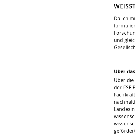
WEISS
Da ich m
formulie
Forschung
und gleic
Gesellsch
Über da
Über die
der ESF-
Fachkräf
nachhalt
Landesin
wissensc
wissensch
gefördert