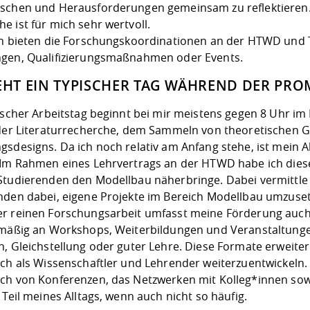
schen und Herausforderungen gemeinsam zu reflektieren. 
 ist für mich sehr wertvoll.
ch bieten die Forschungskoordinationen an der HTWD und TU
gen, Qualifizierungsmaßnahmen oder Events.
IEHT EIN TYPISCHER TAG WÄHREND DER PR
ischer Arbeitstag beginnt bei mir meistens gegen 8 Uhr im B
 der Literaturrecherche, dem Sammeln von theoretischen 
gsdesigns. Da ich noch relativ am Anfang stehe, ist mein A
 Im Rahmen eines Lehrvertrags an der HTWD habe ich di
Studierenden den Modellbau näherbringe. Dabei vermittle i
nden dabei, eigene Projekte im Bereich Modellbau umzuse
r reinen Forschungsarbeit umfasst meine Förderung auch Q
lmäßig an Workshops, Weiterbildungen und Veranstaltungen
n, Gleichstellung oder guter Lehre. Diese Formate erweite
ich als Wissenschaftler und Lehrender weiterzuentwickeln
ch von Konferenzen, das Netzwerken mit Kolleg*innen sow
 Teil meines Alltags, wenn auch nicht so häufig.