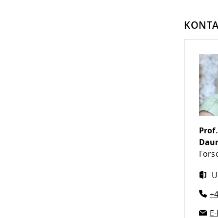
KONTA
Prof
Dau
Fors
U
+4
E-