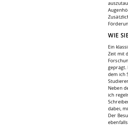
auszutau
Augenhöhe
Zusätzli
Förderun
WIE S
Ein klass
Zeit mit
Forschun
geprägt.
dem ich 
Studiere
Neben de
ich rege
Schreibe
dabei, m
Der Besu
ebenfalls