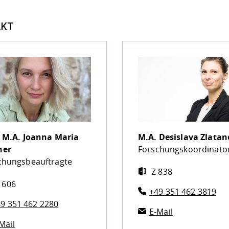
KT
. M.A.
Joanna Maria
M.A.
Desislava Zlata
ner
Forschungskoordinato
chungsbeauftragte
Z 838
 606
+49 351 462 3819
9 351 462 2280
E-Mail
Mail