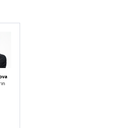
nova
rin