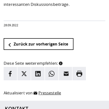
interessanten Diskussionsbeiträge.
28.09.2022
Zurück zur vorherigen Seite
Diese Seite weiterempfehlen:
INFORMATION
Facebook
X
LinkedIn
Whatsapp
E-Mail
Drucken
Hier stehen weitere Informationen und ein Link zur
Date
Aktualisiert von
Pressestelle
KONTAKT