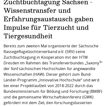
Kompetenz
Zuchtbuchtagung Sachsen -
Career Service
Angebote für
Chancengleichhe
Informatik/Math
Unternehmen
Vorbereitung auf
Studien- und
Studieren in be
Forschungszent
FIS -
Prototyping und
Kontakt & Berat
Gremien und Ver
Studiengangentw
Wissenstransfer und
Formulare und 
Prüfungsordnun
Lebenslagen ode
Lehren, Forsche
Forschungsinfor
Kontakt und Anfahrt
Erfahrungsaustausch gaben
Hochschulgesund
Landbau/Umwelt
Beschaffungsvor
Weiterbilden im 
Checkliste zum S
Gründung und St
Impulse für Tierzucht und
Studienbegleitu
Beratungsangebo
Wissenschaftlich
Qualitätssicherung
Klimaschutz & Na
Maschinenbau
Tiergesundheit
und Physik
Studentenwerk 
Formulare und 
Kooperationen u
Bereits zum zweiten Mal organisierte der Sächsische
Förderverein
Wirtschaftswisse
Rassegeflügelzüchterverband e.V. (SRV) seine
Digitales Lernen 
Angebote der Age
Internationale T
Zuchtbuchtagung in Kooperation mit der HTW
Arbeit
5
Dresden im Rahmen des Transferverbundes „Saxony
“
Qualifizierungsa
der fünf sächsischen Hochschulen für angewandte
Fremdsprachen
Wissenschaften (HAW). Dieser gehört zum Bund-
Länder-Programm „Innovative Hochschule“ und wird
bei einer Projektlaufzeit von 2018-2022 durch das
Jobs, Praktika, D
Bundesministerium für Bildung und Forschung (BMBF)
und die gemeinsame Wirtschaftskonferenz (GWK)
gefördert mit dem Ziel, den forschungsbasierten