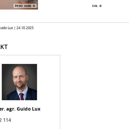
Peter Sebb
StIL
Guido Lux |
24.10.2025
KT
er. agr.
Guido Lux
2 114