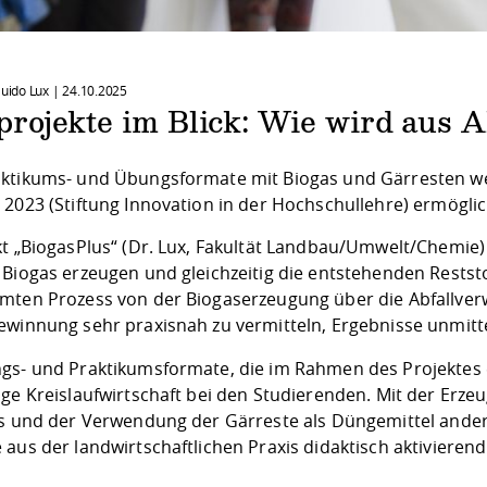
Guido Lux |
24.10.2025
rojekte im Blick: Wie wird aus A
ktikums- und Übungsformate mit Biogas und Gärresten w
 2023 (Stiftung Innovation in der Hochschullehre) ermöglic
kt „BiogasPlus“ (Dr. Lux, Fakultät Landbau/Umwelt/Chemie)
Biogas erzeugen und gleichzeitig die entstehenden Reststof
mten Prozess von der Biogaserzeugung über die Abfallverw
ewinnung sehr praxisnah zu vermitteln, Ergebnisse unmitte
gs- und Praktikumsformate, die im Rahmen des Projektes e
ige Kreislaufwirtschaft bei den Studierenden. Mit der Erz
ts und der Verwendung der Gärreste als Düngemittel ander
 aus der landwirtschaftlichen Praxis didaktisch aktiviere