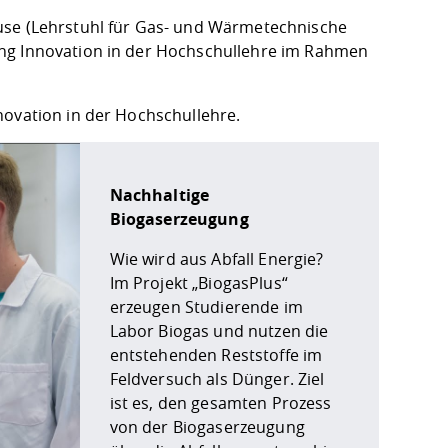
use (Lehrstuhl für Gas- und Wärmetechnische
ung Innovation in der Hochschullehre im Rahmen
nnovation in der Hochschullehre
.
 über Ihre Nutzung von YouTube an den Betreiber in den 
Nachhaltige
Biogaserzeugung
Wie wird aus Abfall Energie?
Im Projekt „BiogasPlus“
erzeugen Studierende im
Labor Biogas und nutzen die
entstehenden Reststoffe im
Feldversuch als Dünger. Ziel
ist es, den gesamten Prozess
von der Biogaserzeugung