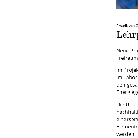
Erstellt von 
Lehrp
Neue Pra
Freiraum
Im Proje
im Labor 
den gesa
Energieg
Die Übun
nachhalt
einersei
Elemente
werden.