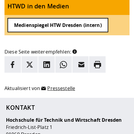
HTWD in den Medien
Medienspiegel HTW Dresden (intern)
Diese Seite weiterempfehlen:
INFORMATION
Facebook
X
LinkedIn
Whatsapp
E-Mail
Drucken
Hier stehen weitere Informationen und ein Link zur
Date
Aktualisiert von
Pressestelle
KONTAKT
Hochschule für Technik und Wirtschaft Dresden
Friedrich-List-Platz 1