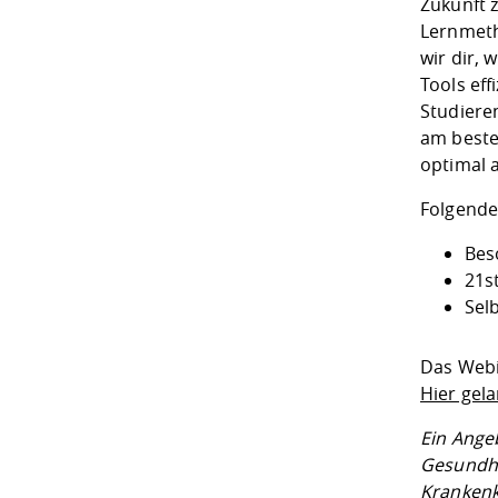
Zukunft 
Lernmeth
wir dir, 
Tools eff
Studiere
am beste
optimal 
Folgende 
Bes
21st
Sel
Das Webin
Hier gel
Ein Ange
Gesundh
Krankenk