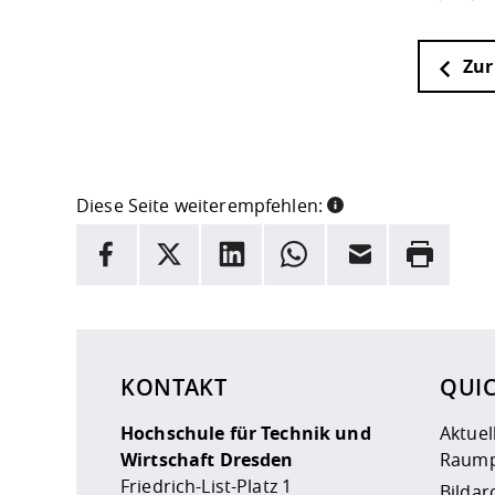
Zur
Diese Seite weiterempfehlen:
INFORMATION
Facebook
X
LinkedIn
Whatsapp
E-Mail
Drucken
Hier stehen weitere Informationen und ein Link z
KONTAKT
QUI
Hochschule für Technik und
Aktuel
Wirtschaft Dresden
Raump
Friedrich-List-Platz 1
Bildar