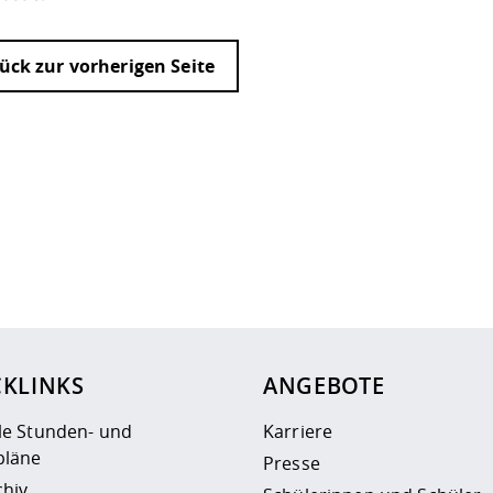
ück zur vorherigen Seite
ur
Datenschutzseite
.
CKLINKS
ANGEBOTE
le Stunden- und
Karriere
läne
Presse
chiv