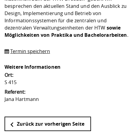
Kompetenz
Career Service
Angebote für
besprechen den aktuellen Stand und den Ausblick zu
Chancengleichhe
Informatik/Math
Unternehmen
Design, Implementierung und Betrieb von
Vorbereitung auf
Studien- und
Studieren in be
Forschungszent
FIS -
Prototyping und
Kontakt & Berat
Gremien und Ver
Studiengangentw
Formulare und 
Informationssystemen für die zentralen und
Prüfungsordnun
Lebenslagen ode
Lehren, Forsche
Forschungsinfor
Kontakt und Anfahrt
Hochschulgesund
Landbau/Umwelt
Beschaffungsvor
dezentralen Verwaltungseinheiten der HTW
Weiterbilden im 
sowie
Checkliste zum S
Gründung und St
Möglichkeiten von Praktika und Bachelorarbeiten
.
Studienbegleitu
Beratungsangebo
Wissenschaftlich
Qualitätssicherung
Klimaschutz & Na
Maschinenbau
und Physik
Studentenwerk 
Formulare und 
Termin speichern
Kooperationen u
Förderverein
Wirtschaftswisse
Weitere Informationen
Digitales Lernen 
Angebote der Age
Internationale T
Arbeit
Ort:
S 415
Qualifizierungsa
Referent:
Fremdsprachen
Jana Hartmann
Jobs, Praktika, D
Zurück zur vorherigen Seite