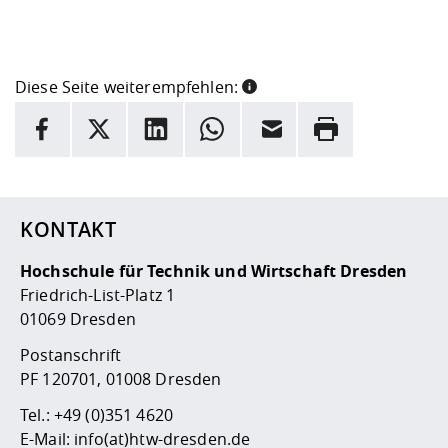
Diese Seite weiterempfehlen:
INFORMATION
Facebook
X
LinkedIn
Whatsapp
E-Mail
Drucken
Hier stehen weitere Informationen und ein Link zur
Date
KONTAKT
Hochschule für Technik und Wirtschaft Dresden
Friedrich-List-Platz 1
01069 Dresden
Postanschrift
PF 120701, 01008 Dresden
Tel.:
+49 (0)351 4620
E-Mail:
info(at)htw-dresden.de