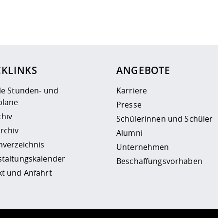
ur
Datenschutzseite
.
CKLINKS
ANGEBOTE
le Stunden- und
Karriere
läne
Presse
chiv
Schülerinnen und Schüler
rchiv
Alumni
nverzeichnis
Unternehmen
staltungskalender
Beschaffungsvorhaben
t und Anfahrt