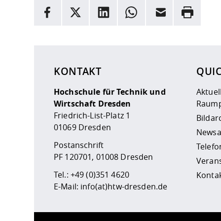
INFORMATION
Facebook
X
LinkedIn
Whatsapp
E-Mail
Drucken
Hier stehen weitere Informationen und ein Link z
KONTAKT
QUI
Hochschule für Technik und
Aktuel
Wirtschaft Dresden
Raump
Friedrich-List-Platz 1
Bildar
01069 Dresden
Newsa
Postanschrift
Telefo
PF 120701, 01008 Dresden
Veran
Tel.:
+49 (0)351 4620
Kontak
E-Mail:
info(at)htw-dresden.de