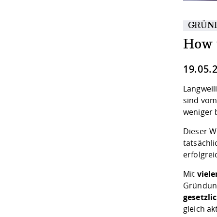
GRÜN
How 
19.05.
Langweil
sind vom
weniger b
Dieser W
tatsächl
erfolgre
Mit
viele
Gründung
gesetzl
gleich ak