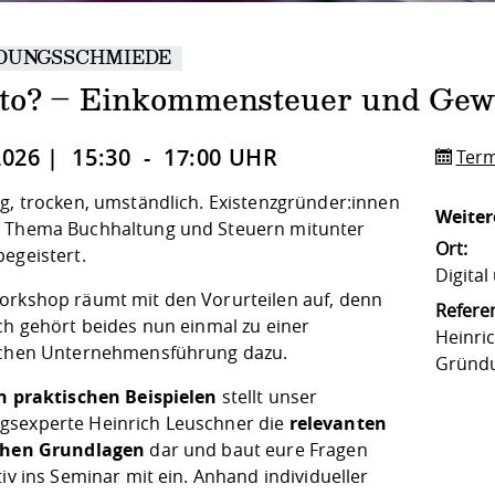
DUNGSSCHMIEDE
to? – Einkommensteuer und Gewi
2026 | 15:30 - 17:00 UHR
Term
ig, trocken, umständlich. Existenzgründer:innen
Weiter
 Thema Buchhaltung und Steuern mitunter
Ort:
egeistert.
Digita
orkshop räumt mit den Vorurteilen auf, denn
Referen
ich gehört beides nun einmal zu einer
Heinri
ichen Unternehmensführung dazu.
Gründ
n praktischen Beispielen
stellt unser
sexperte Heinrich Leuschner die
relevanten
ichen Grundlagen
dar und baut eure Fragen
tiv ins Seminar mit ein. Anhand individueller