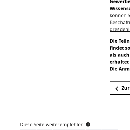
Gewerbe
Wissensc
können S
Beschäft
dresdenI
Die Teil
findet 
als auch
erhaltet
Die Anme
Zur
Diese Seite weiterempfehlen: