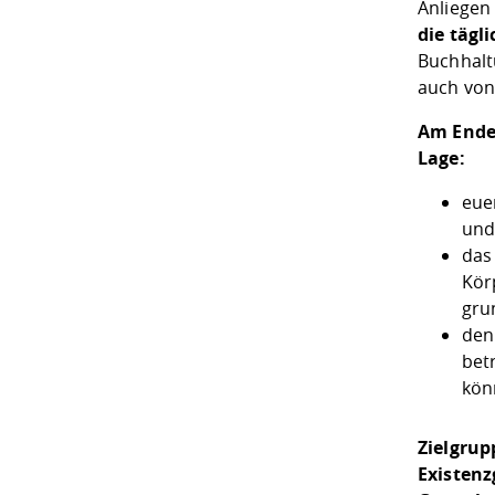
Anliegen
die tägl
Buchhalt
auch von
Am Ende 
Lage:
eue
und
das
Kör
gru
den
bet
kön
Zielgrup
Existenz