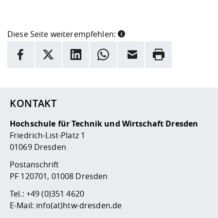
Diese Seite weiterempfehlen:
INFORMATION
Facebook
X
LinkedIn
Whatsapp
E-Mail
Drucken
Hier stehen weitere Informationen und ein Link zur
Date
KONTAKT
Hochschule für Technik und Wirtschaft Dresden
Friedrich-List-Platz 1
01069 Dresden
Postanschrift
PF 120701, 01008 Dresden
Tel.:
+49 (0)351 4620
E-Mail:
info(at)htw-dresden.de