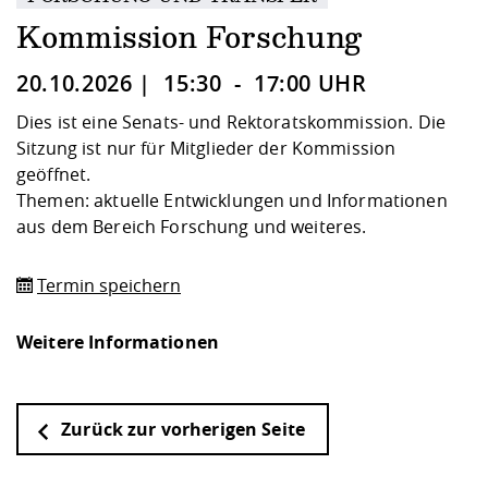
Kompetenz
Career Service
Angebote für
Chancengleichhe
Informatik/Math
Unternehmen
Kommission Forschung
Vorbereitung auf
Studien- und
Studieren in be
Forschungszent
FIS -
Prototyping und
Kontakt & Berat
Gremien und Ver
Studiengangentw
Formulare und 
Prüfungsordnun
Lebenslagen ode
Lehren, Forsche
Forschungsinfor
20.10.2026 | 15:30 - 17:00 UHR
Kontakt und Anfahrt
Hochschulgesund
Landbau/Umwelt
Beschaffungsvor
Weiterbilden im 
Checkliste zum S
Gründung und St
Dies ist eine Senats- und Rektoratskommission. Die
Studienbegleitu
Beratungsangebo
Wissenschaftlich
Sitzung ist nur für Mitglieder der Kommission
Qualitätssicherung
Klimaschutz & Na
Maschinenbau
und Physik
Studentenwerk 
Formulare und 
geöffnet.
Kooperationen u
Themen: aktuelle Entwicklungen und Informationen
aus dem Bereich Forschung und weiteres.
Förderverein
Wirtschaftswisse
Digitales Lernen 
Angebote der Age
Internationale T
Arbeit
Termin speichern
Qualifizierungsa
Fremdsprachen
Weitere Informationen
Jobs, Praktika, D
Zurück zur vorherigen Seite