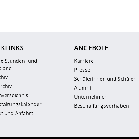
ur
Datenschutzseite
.
CKLINKS
ANGEBOTE
le Stunden- und
Karriere
läne
Presse
chiv
Schülerinnen und Schüler
rchiv
Alumni
nverzeichnis
Unternehmen
staltungskalender
Beschaffungsvorhaben
t und Anfahrt