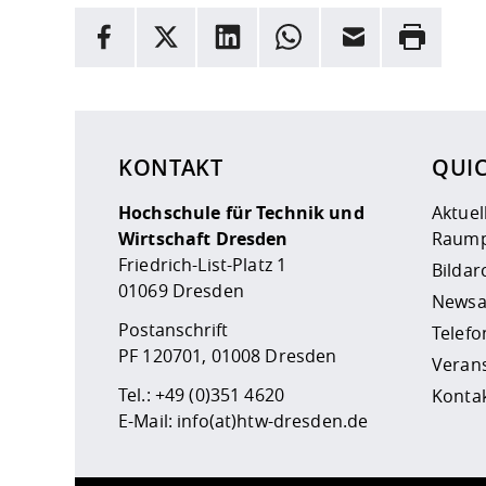
INFORMATION
Facebook
X
LinkedIn
Whatsapp
E-Mail
Drucken
Hier stehen weitere Informationen und ein Link z
KONTAKT
QUI
Hochschule für Technik und
Aktuel
Wirtschaft Dresden
Raump
Friedrich-List-Platz 1
Bildar
01069 Dresden
Newsa
Postanschrift
Telefo
PF 120701, 01008 Dresden
Veran
Tel.:
+49 (0)351 4620
Kontak
E-Mail:
info(at)htw-dresden.de