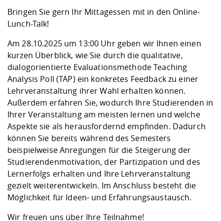
Kompetenz
Career Service
Angebote für
Chancengleichhe
Informatik/Math
Unternehmen
Bringen Sie gern Ihr Mittagessen mit in den Online-
Vorbereitung auf
Studien- und
Studieren in be
Forschungszent
FIS -
Prototyping und
Kontakt & Berat
Gremien und Ver
Studiengangentw
Lunch-Talk!
Formulare und 
Prüfungsordnun
Lebenslagen ode
Lehren, Forsche
Forschungsinfor
Kontakt und Anfahrt
Hochschulgesund
Landbau/Umwelt
Beschaffungsvor
Am 28.10.2025 um 13:00 Uhr geben wir Ihnen einen
Weiterbilden im 
Checkliste zum S
Gründung und St
kurzen Überblick, wie Sie durch die qualitative,
Studienbegleitu
Beratungsangebo
Wissenschaftlich
dialogorientierte Evaluationsmethode Teaching
Qualitätssicherung
Klimaschutz & Na
Maschinenbau
und Physik
Studentenwerk 
Formulare und 
Analysis Poll (TAP) ein konkretes Feedback zu einer
Kooperationen u
Lehrveranstaltung ihrer Wahl erhalten können.
Außerdem erfahren Sie, wodurch Ihre Studierenden in
Förderverein
Wirtschaftswisse
Digitales Lernen 
Angebote der Age
Internationale T
Ihrer Veranstaltung am meisten lernen und welche
Arbeit
Aspekte sie als herausfordernd empfinden. Dadurch
können Sie bereits während des Semesters
Qualifizierungsa
beispielweise Anregungen für die Steigerung der
Fremdsprachen
Studierendenmotivation, der Partizipation und des
Lernerfolgs erhalten und Ihre Lehrveranstaltung
gezielt weiterentwickeln. Im Anschluss besteht die
Jobs, Praktika, D
Möglichkeit für Ideen- und Erfahrungsaustausch.
Wir freuen uns über Ihre Teilnahme!