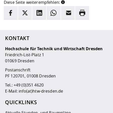
Diese Seite weiterempfehlen:
INFORMATION
Facebook
X
LinkedIn
Whatsapp
E-Mail
Drucken
Hier stehen weitere Informationen und ein Link zur
Date
KONTAKT
Hochschule für Technik und Wirtschaft Dresden
Friedrich-List-Platz 1
01069 Dresden
Postanschrift
PF 120701, 01008 Dresden
Tel.:
+49 (0)351 4620
E-Mail:
info(at)htw-dresden.de
QUICKLINKS
Aktuelle Stunden- und Raumpläne