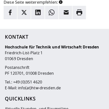
Diese Seite weiterempfehlen:
INFORMATION
Facebook
X
LinkedIn
Whatsapp
E-Mail
Drucken
Hier stehen weitere Informationen und ein Link zur
Date
KONTAKT
Hochschule für Technik und Wirtschaft Dresden
Friedrich-List-Platz 1
01069 Dresden
Postanschrift
PF 120701, 01008 Dresden
Tel.:
+49 (0)351 4620
E-Mail:
info(at)htw-dresden.de
QUICKLINKS
Aktuelle Stunden- und Raumpläne