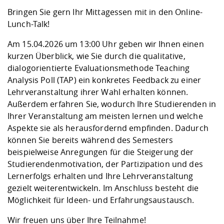
Kompetenz
Career Service
Angebote für
Chancengleichhe
Informatik/Math
Unternehmen
Bringen Sie gern Ihr Mittagessen mit in den Online-
Vorbereitung auf
Studien- und
Studieren in be
Forschungszent
FIS -
Prototyping und
Kontakt & Berat
Gremien und Ver
Studiengangentw
Lunch-Talk!
Formulare und 
Prüfungsordnun
Lebenslagen ode
Lehren, Forsche
Forschungsinfor
Kontakt und Anfahrt
Hochschulgesund
Landbau/Umwelt
Beschaffungsvor
Am 15.04.2026 um 13:00 Uhr geben wir Ihnen einen
Weiterbilden im 
Checkliste zum S
Gründung und St
kurzen Überblick, wie Sie durch die qualitative,
Studienbegleitu
Beratungsangebo
Wissenschaftlich
dialogorientierte Evaluationsmethode Teaching
Qualitätssicherung
Klimaschutz & Na
Maschinenbau
und Physik
Studentenwerk 
Formulare und 
Analysis Poll (TAP) ein konkretes Feedback zu einer
Kooperationen u
Lehrveranstaltung ihrer Wahl erhalten können.
Außerdem erfahren Sie, wodurch Ihre Studierenden in
Förderverein
Wirtschaftswisse
Digitales Lernen 
Angebote der Age
Internationale T
Ihrer Veranstaltung am meisten lernen und welche
Arbeit
Aspekte sie als herausfordernd empfinden. Dadurch
können Sie bereits während des Semesters
Qualifizierungsa
beispielweise Anregungen für die Steigerung der
Fremdsprachen
Studierendenmotivation, der Partizipation und des
Lernerfolgs erhalten und Ihre Lehrveranstaltung
gezielt weiterentwickeln. Im Anschluss besteht die
Jobs, Praktika, D
Möglichkeit für Ideen- und Erfahrungsaustausch.
Wir freuen uns über Ihre Teilnahme!