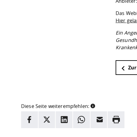
Anbieter
Das Webin
Hier gel
Ein Ange
Gesundh
Krankenk
Zur
Diese Seite weiterempfehlen:
INFORMATION
Facebook
X
LinkedIn
Whatsapp
E-Mail
Drucken
Hier stehen weitere Informationen und ein Link z