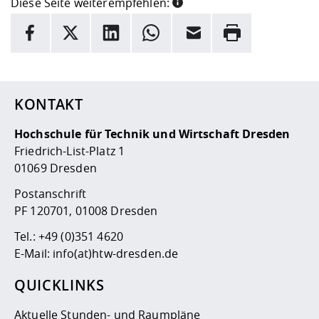
Diese Seite weiterempfehlen:
INFORMATION
Facebook
X
LinkedIn
Whatsapp
E-Mail
Drucken
Hier stehen weitere Informationen und ein Link zur
Date
KONTAKT
Hochschule für Technik und Wirtschaft Dresden
Friedrich-List-Platz 1
01069 Dresden
Postanschrift
PF 120701, 01008 Dresden
Tel.:
+49 (0)351 4620
E-Mail:
info(at)htw-dresden.de
QUICKLINKS
Aktuelle Stunden- und Raumpläne