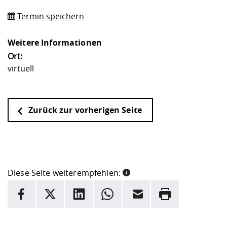
Termin speichern
Weitere Informationen
Ort:
virtuell
Zurück zur vorherigen Seite
Diese Seite weiterempfehlen:
INFORMATION
Facebook
X
LinkedIn
Whatsapp
E-Mail
Drucken
Hier stehen weitere Informationen und ein Link zur
Date