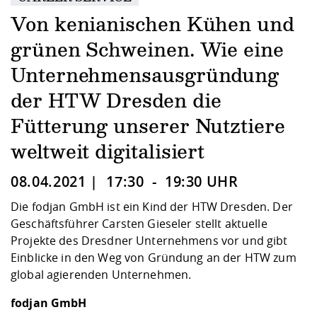
Kompetenz
Career Service
Angebote für
Chancengleichhe
Informatik/Math
Unternehmen
Von kenianischen Kühen und
Vorbereitung auf
Studien- und
Studieren in be
Forschungszent
FIS -
Prototyping und
Kontakt & Berat
Gremien und Ver
Studiengangentw
Formulare und 
Prüfungsordnun
Lebenslagen ode
Lehren, Forsche
Forschungsinfor
grünen Schweinen. Wie eine
Kontakt und Anfahrt
Hochschulgesund
Landbau/Umwelt
Beschaffungsvor
Weiterbilden im 
Unternehmensausgründung
Checkliste zum S
Gründung und St
Studienbegleitu
Beratungsangebo
Wissenschaftlich
der HTW Dresden die
Qualitätssicherung
Klimaschutz & Na
Maschinenbau
und Physik
Studentenwerk 
Formulare und 
Kooperationen u
Fütterung unserer Nutztiere
weltweit digitalisiert
Förderverein
Wirtschaftswisse
Digitales Lernen 
Angebote der Age
Internationale T
Arbeit
08.04.2021 | 17:30 - 19:30 UHR
Qualifizierungsa
Die fodjan GmbH ist ein Kind der HTW Dresden. Der
Fremdsprachen
Geschäftsführer Carsten Gieseler stellt aktuelle
Projekte des Dresdner Unternehmens vor und gibt
Einblicke in den Weg von Gründung an der HTW zum
Jobs, Praktika, D
global agierenden Unternehmen.
fodjan GmbH