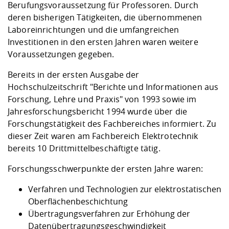
Kompetenz
Berufungsvoraussetzung für Professoren. Durch
Career Service
Angebote für
Chancengleichhe
Informatik/Math
Unternehmen
deren bisherigen Tätigkeiten, die übernommenen
Vorbereitung auf
Studien- und
Studieren in be
Forschungszent
FIS -
Prototyping und
Kontakt & Berat
Gremien und Ver
Studiengangentw
Formulare und 
Laboreinrichtungen und die umfangreichen
Prüfungsordnun
Lebenslagen ode
Lehren, Forsche
Forschungsinfor
Kontakt und Anfahrt
Investitionen in den ersten Jahren waren weitere
Hochschulgesund
Landbau/Umwelt
Beschaffungsvor
Weiterbilden im 
Voraussetzungen gegeben.
Checkliste zum S
Gründung und St
Studienbegleitu
Beratungsangebo
Wissenschaftlich
Qualitätssicherung
Bereits in der ersten Ausgabe der
Klimaschutz & Na
Maschinenbau
und Physik
Studentenwerk 
Formulare und 
Hochschulzeitschrift "Berichte und Informationen aus
Kooperationen u
Forschung, Lehre und Praxis" von 1993 sowie im
Förderverein
Wirtschaftswisse
Jahresforschungsbericht 1994 wurde über die
Digitales Lernen 
Angebote der Age
Internationale T
Forschungstätigkeit des Fachbereiches informiert. Zu
Arbeit
dieser Zeit waren am Fachbereich Elektrotechnik
Qualifizierungsa
bereits 10 Drittmittelbeschäftigte tätig.
Fremdsprachen
Forschungsschwerpunkte der ersten Jahre waren:
Verfahren und Technologien zur elektrostatischen
Jobs, Praktika, D
Oberflächenbeschichtung
Übertragungsverfahren zur Erhöhung der
Datenübertragungsgeschwindigkeit