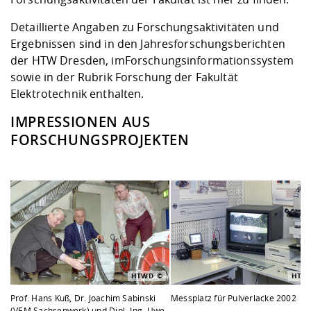
Detaillierte Angaben zu Forschungsaktivitäten und
Ergebnissen sind in den
Jahresforschungsberichten
der HTW Dresden
, im
Forschungsinformationssystem
sowie in der
Rubrik Forschung der Fakultät
Elektrotechnik
enthalten.
IMPRESSIONEN AUS
FORSCHUNGSPROJEKTEN
HTWD
HTW
Prof. Hans Kuß, Dr. Joachim Sabinski
Messplatz für Pulverlacke 2002
(VEM Sachsenwerk) und Dipl.-Ing. Uwe