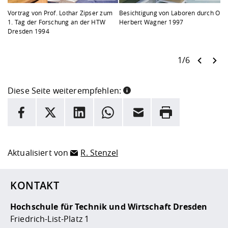
Vortrag von Prof. Lothar Zipser zum
Besichtigung von Laboren durch OB
1. Tag der Forschung an der HTW
Herbert Wagner 1997
Dresden 1994
1/6
Diese Seite weiterempfehlen:
INFORMATION
Facebook
X
LinkedIn
Whatsapp
E-Mail
Drucken
Hier stehen weitere Informationen und ein Link zur
Date
Aktualisiert von
R. Stenzel
KONTAKT
Hochschule für Technik und Wirtschaft Dresden
Friedrich-List-Platz 1