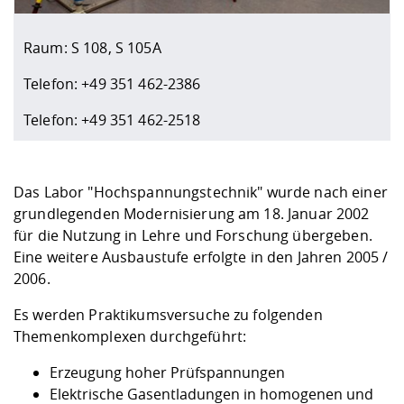
Kompetenz
Career Service
Angebote für
Chancengleichhe
Informatik/Math
Unternehmen
Vorbereitung auf
Studien- und
Studieren in be
Forschungszent
FIS -
Prototyping und
Kontakt & Berat
Gremien und Ver
Studiengangentw
Formulare und 
Raum: S 108, S 105A
Prüfungsordnun
Lebenslagen ode
Lehren, Forsche
Forschungsinfor
Kontakt und Anfahrt
Hochschulgesund
Landbau/Umwelt
Beschaffungsvor
Weiterbilden im 
Telefon: +49 351 462-2386
Checkliste zum S
Gründung und St
Telefon: +49 351 462-2518
Studienbegleitu
Beratungsangebo
Wissenschaftlich
Qualitätssicherung
Klimaschutz & Na
Maschinenbau
und Physik
Studentenwerk 
Formulare und 
Kooperationen u
Das Labor "Hochspannungstechnik" wurde nach einer
Förderverein
Wirtschaftswisse
Digitales Lernen 
Angebote der Age
Internationale T
grundlegenden Modernisierung am 18. Januar 2002
Arbeit
für die Nutzung in Lehre und Forschung übergeben.
Eine weitere Ausbaustufe erfolgte in den Jahren 2005 /
Qualifizierungsa
2006.
Fremdsprachen
Es werden Praktikumsversuche zu folgenden
Themenkomplexen durchgeführt:
Jobs, Praktika, D
Erzeugung hoher Prüfspannungen
Elektrische Gasentladungen in homogenen und