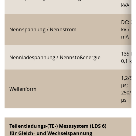
kVA
DC: 2
Nennspannung / Nennstrom
kV / 1
mA
135 kV
Nennladespannung / Nennstoßenergie
0,1 kJ
1,2/50
µs;
Wellenform
250/2
µs
Teilentladungs-(TE-) Messsystem (LDS 6)
für Gleich- und Wechselspannung