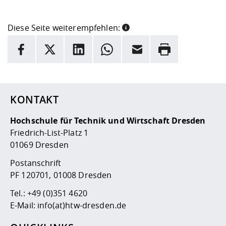
Diese Seite weiterempfehlen:
INFORMATION
Facebook
X
LinkedIn
Whatsapp
E-Mail
Drucken
Hier stehen weitere Informationen und ein Link zur
Date
KONTAKT
Hochschule für Technik und Wirtschaft Dresden
Friedrich-List-Platz 1
01069 Dresden
Postanschrift
PF 120701, 01008 Dresden
Tel.:
+49 (0)351 4620
E-Mail:
info(at)htw-dresden.de