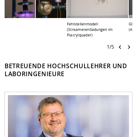
Fehlstellenmodell
Glei
(Streamerentladungen im
(AC)
Piacrylquader)
1/5
BETREUENDE HOCHSCHULLEHRER UND
LABORINGENIEURE