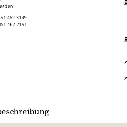
resden
351 462-3149
351 462-2191
eschreibung