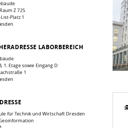
ebäude
, Raum Z 725
-List-Platz 1
resden
HERADRESSE LABORBEREICH
bäude
, 1. Etage sowie Eingang D
achstraße 1
resden
DRESSE
le für Technik und Wirtschaft Dresden
 Geoinformation
1