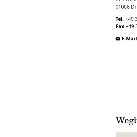
01008 D
Tel.
+49 
Fax
+49 
E-Mail
Wegb