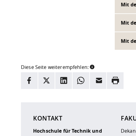
Mit d
Mit d
Mit d
Diese Seite weiterempfehlen:
INFORMATION
Facebook
X
LinkedIn
Whatsapp
E-Mail
Drucken
Hier stehen weitere Informationen und ein Link z
KONTAKT
FAK
Hochschule für Technik und
Dekan