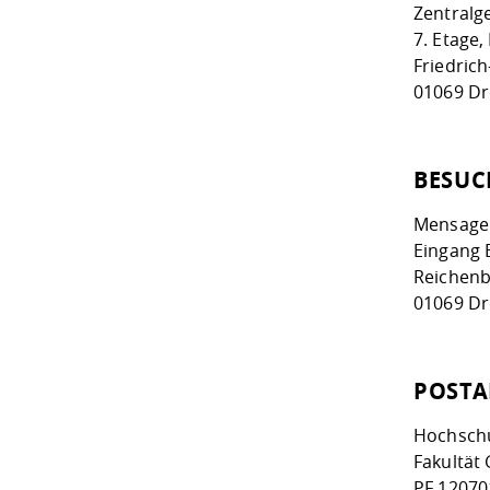
Zentralg
7. Etage
Friedrich
01069 D
BESUC
Mensage
Eingang B
Reichenb
01069 D
POSTA
Hochschu
Fakultät
PF 12070