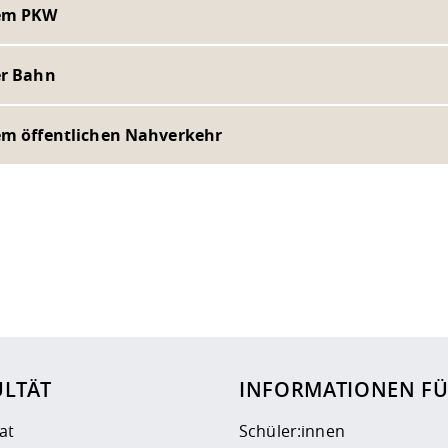
em PKW
er Bahn
em öffentlichen Nahverkehr
ur
Datenschutzseite
.
ULTÄT
INFORMATIONEN F
at
Schüler:innen