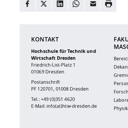
Facebook
X
LinkedIn
Whatsapp
E-Mail
Drucken
Hier stehen weitere Informationen und ein Link z
KONTAKT
FAK
MAS
Hochschule für Technik und
Wirtschaft Dresden
Berei
Friedrich-List-Platz 1
Dekan
01069 Dresden
Gremi
Postanschrift
Perso
PF 120701, 01008 Dresden
Forsc
Tel.:
+49 (0)351 4620
Labor
E-Mail:
info(at)htw-dresden.de
Physik