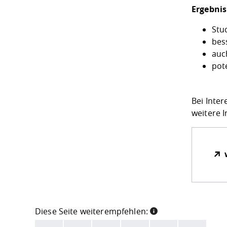
Ergebnis
Stu
bes
auc
pot
Bei Inte
weitere 
Diese Seite weiterempfehlen:
INFORMATION