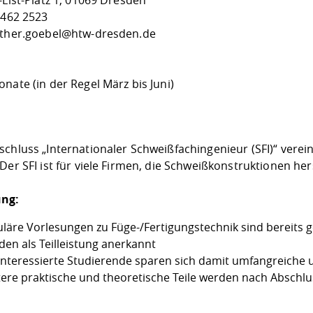
-List-Platz 1, 01069 Dresden
 462 2523
nther.goebel@htw-dresden.de
nate (in der Regel März bis Juni)
schluss „Internationaler Schweißfachingenieur (SFI)“ verei
Der SFI ist für viele Firmen, die Schweißkonstruktionen her
ng:
uläre Vorlesungen zu Füge-/Fertigungstechnik sind bereits g
den als Teilleistung anerkannt
-interessierte Studierende sparen sich damit umfangreiche 
tere praktische und theoretische Teile werden nach Abschlu