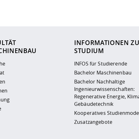
ur
Datenschutzseite
.
ULTÄT
INFORMATIONEN Z
CHINENBAU
STUDIUM
che
INFOS für Studierende
at
Bachelor Maschinenbau
en
Bachelor Nachhaltige
Ingenieurwissenschaften:
nen
Regenerative Energie, Klim
hung
Gebäudetechnik
e
Kooperatives Studienmode
Zusatzangebote