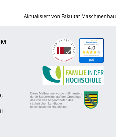
Aktualisiert von
Fakultät Maschinenbau
UM
a,
ll