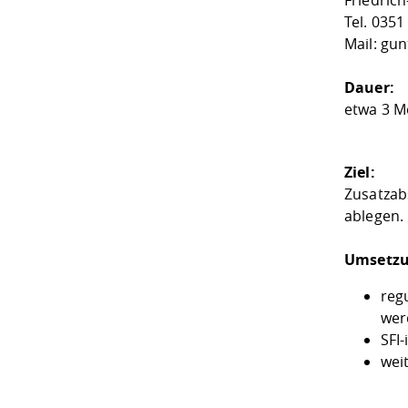
Friedrich
Tel. 0351
Mail: gu
Dauer:
etwa 3 Mo
Ziel:
Zusatzab
ablegen. 
Umsetzu
reg
wer
SFI
wei