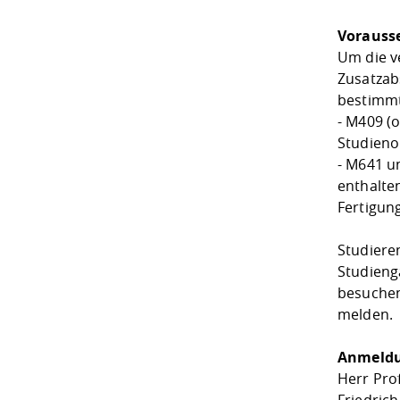
Vorauss
Um die v
Zusatzab
bestimmt
- M409 (
Studieno
- M641 u
enthalte
Fertigun
Studiere
Studieng
besuchen
melden.
Anmeldu
Herr Pro