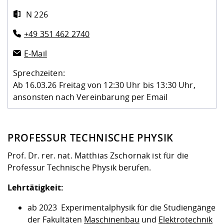
Kompetenz
Career Service
Angebote für
Chancengleichhe
Informatik/Math
Unternehmen
N 226
Vorbereitung auf
Studien- und
Studieren in be
Forschungszent
FIS -
Prototyping und
Kontakt & Berat
Gremien und Ver
Studiengangentw
Formulare und 
+49 351 462 2740
Prüfungsordnun
Lebenslagen ode
Lehren, Forsche
Forschungsinfor
Kontakt und Anfahrt
Hochschulgesund
Landbau/Umwelt
Beschaffungsvor
Weiterbilden im 
E-Mail
Checkliste zum S
Gründung und St
Studienbegleitu
Beratungsangebo
Wissenschaftlich
Qualitätssicherung
Sprechzeiten:
Klimaschutz & Na
Maschinenbau
und Physik
Studentenwerk 
Formulare und 
Ab 16.03.26 Freitag von 12:30 Uhr bis 13:30 Uhr,
Kooperationen u
ansonsten nach Vereinbarung per Email
Förderverein
Wirtschaftswisse
Digitales Lernen 
Angebote der Age
Internationale T
Arbeit
PROFESSUR TECHNISCHE PHYSIK
Qualifizierungsa
Prof. Dr. rer. nat. Matthias Zschornak ist für die
Fremdsprachen
Professur Technische Physik berufen.
Lehrtätigkeit:
Jobs, Praktika, D
ab 2023 Experimentalphysik für die Studiengänge
der Fakultäten
Maschinenbau
und
Elektrotechnik