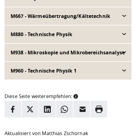
M667 - Wärmeübertragung/Kältetechnik
M880 - Technische Physik
M938 - Mikroskopie und Mikrobereichsanalyse
M960 - Technische Physik 1
Diese Seite weiterempfehlen:
INFORMATION
Facebook
X
LinkedIn
Whatsapp
E-Mail
Drucken
Hier stehen weitere Informationen und ein Link zur
Date
Aktualisiert von
Matthias Zschornak