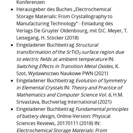
Konferenzen
Herausgeber des Buches „Electrochemical
Storage Materials: From Crystallography to
Manufacturing Technology“ - Einladung des
Verlags De Gruyter Oldenbourg, mit D.C. Meyer, T.
Leisegang, H. Stöcker (2018)
Eingeladener Buchbeitrag
Structural
transformation of the SrTiO
surface region due
3
to electric fields at ambient temperature
IN:
Switching Effects in Transition Metal Oxides
, K.
Szot, Wydawnictwo Naukowe PWN (2021)
Eingeladener Buchbeitrag
Evolution of Symmetry
in Elemental Crystals
IN:
Theory and Practice of
Mathematics and Computer Science Vol. 6
, H.M.
Srivastava, Buchverlag International (2021)
Eingeladener Buchbeitrag
Fundamental principles
of battery design
, Online-Version: Physical
Sciences Reviews, 20170111 (2018) IN:
Electrochemical Storage Materials: From