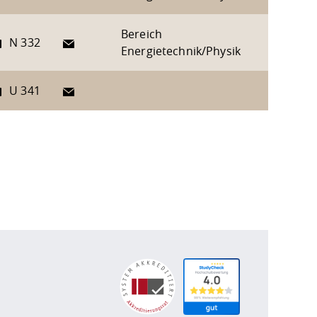
Bereich
E-Mail
N 332
Energietechnik/Physik
E-Mail
U 341