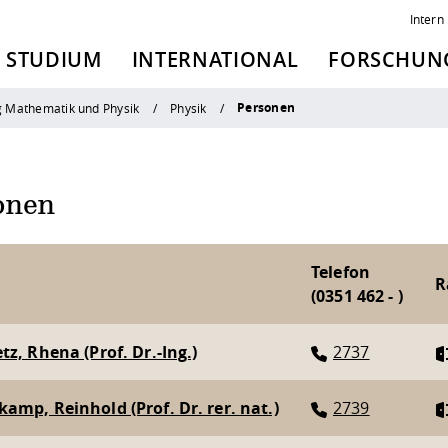
Intern
STUDIUM
INTERNATIONAL
FORSCHUNG
Personen
g Mathematik und Physik
Physik
onen
Telefon
R
(0351 462 - )
tz, Rhena (Prof. Dr.-Ing.)
2737
amp, Reinhold (Prof. Dr. rer. nat.)
2739