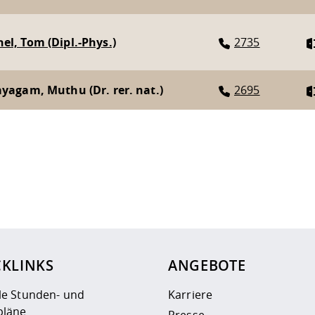
el, Tom (Dipl.-Phys.)
2735
ayagam, Muthu (Dr. rer. nat.)
2695
ur
Datenschutzseite
.
CKLINKS
ANGEBOTE
le Stunden- und
Karriere
läne
Presse