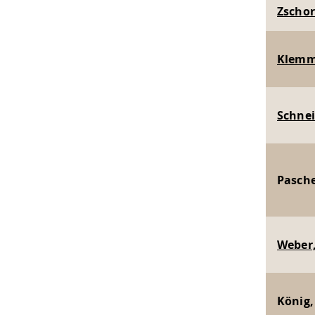
Zschor
Klemm,
Schnei
Pasche
Weber,
König,