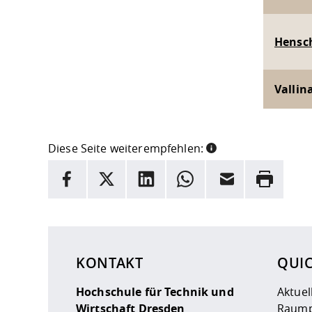
Hensch
Vallin
Diese Seite weiterempfehlen:
INFORMATION
Facebook
X
LinkedIn
Whatsapp
E-Mail
Drucken
Hier stehen weitere Informationen und ein Link z
KONTAKT
QUI
Hochschule für Technik und
Aktuel
Wirtschaft Dresden
Raump