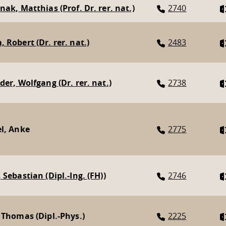
nak, Matthias (Prof. Dr. rer. nat.)
2740
 Robert (Dr. rer. nat.)
2483
der, Wolfgang (Dr. rer. nat.)
2738
l, Anke
2775
 Sebastian (Dipl.-Ing. (FH))
2746
 Thomas (Dipl.-Phys.)
2225