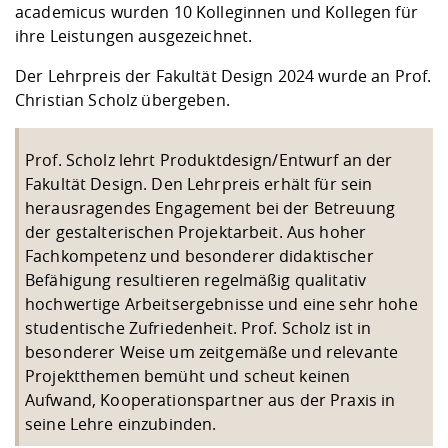
Kompetenz
academicus wurden 10 Kolleginnen und Kollegen für
Career Service
Angebote für
Chancengleichhe
Informatik/Math
Unternehmen
ihre Leistungen ausgezeichnet.
Vorbereitung auf
Studien- und
Studieren in be
Forschungszent
FIS -
Prototyping und
Kontakt & Berat
Gremien und Ver
Studiengangentw
Formulare und 
Prüfungsordnun
Lebenslagen ode
Lehren, Forsche
Forschungsinfor
Der Lehrpreis der Fakultät Design 2024 wurde an Prof.
Kontakt und Anfahrt
Hochschulgesund
Landbau/Umwelt
Beschaffungsvor
Weiterbilden im 
Christian Scholz übergeben.
Checkliste zum S
Gründung und St
Studienbegleitu
Beratungsangebo
Wissenschaftlich
Qualitätssicherung
Klimaschutz & Na
Maschinenbau
und Physik
Studentenwerk 
Formulare und 
Prof. Scholz lehrt Produktdesign/Entwurf an der
Kooperationen u
Fakultät Design. Den Lehrpreis erhält für sein
herausragendes Engagement bei der Betreuung
Förderverein
Wirtschaftswisse
Digitales Lernen 
Angebote der Age
Internationale T
der gestalterischen Projektarbeit. Aus hoher
Arbeit
Fachkompetenz und besonderer didaktischer
Befähigung resultieren regelmäßig qualitativ
Qualifizierungsa
hochwertige Arbeitsergebnisse und eine sehr hohe
Fremdsprachen
studentische Zufriedenheit. Prof. Scholz ist in
besonderer Weise um zeitgemäße und relevante
Projektthemen bemüht und scheut keinen
Jobs, Praktika, D
Aufwand, Kooperationspartner aus der Praxis in
seine Lehre einzubinden.