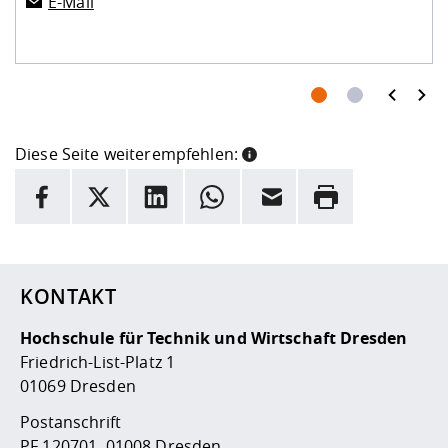
E-Mail
prev
next
Diese Seite weiterempfehlen:
INFORMATION
Facebook
X
LinkedIn
Whatsapp
E-Mail
Drucken
Hier stehen weitere Informationen und ein Link zur
Date
KONTAKT
Hochschule für Technik und Wirtschaft Dresden
Friedrich-List-Platz 1
01069 Dresden
Postanschrift
PF 120701, 01008 Dresden