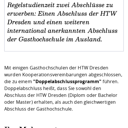
Kompetenz
Career Service
Angebote für
Chancengleichhe
Informatik/Math
Unternehmen
Regelstudienzeit zwei Abschlüsse zu
Vorbereitung auf
Studien- und
Studieren in be
Forschungszent
FIS -
Prototyping und
Kontakt & Berat
Gremien und Ver
Studiengangentw
Formulare und 
erwerben: Einen Abschluss der HTW
Prüfungsordnun
Lebenslagen ode
Lehren, Forsche
Forschungsinfor
Kontakt und Anfahrt
Dresden und einen weiteren
Hochschulgesund
Landbau/Umwelt
Beschaffungsvor
Weiterbilden im 
Checkliste zum S
Gründung und St
international anerkannten Abschluss
Studienbegleitu
Beratungsangebo
Wissenschaftlich
der Gasthochschule im Ausland.
Qualitätssicherung
Klimaschutz & Na
Maschinenbau
und Physik
Studentenwerk 
Formulare und 
Kooperationen u
Förderverein
Wirtschaftswisse
Digitales Lernen 
Angebote der Age
Internationale T
Mit einigen Gasthochschulen der HTW Dresden
Arbeit
wurden Kooperationsvereinbarungen abgeschlossen,
die zu einem
"Doppelabschlussprogramm"
führen.
Qualifizierungsa
Doppelabschluss heißt, dass Sie sowohl den
Fremdsprachen
Abschluss der HTW Dresden (Diplom oder Bachelor
oder Master) erhalten, als auch den gleichwertigen
Jobs, Praktika, D
Abschluss der Gasthochschule.