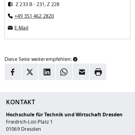
Z 233 B - 231, Z 228
+49 351 462 2820
E-Mail
Diese Seite weiterempfehlen:
INFORMATION
Facebook
X
LinkedIn
Whatsapp
E-Mail
Drucken
Hier stehen weitere Informationen und ein Link zur
Date
KONTAKT
Hochschule für Technik und Wirtschaft Dresden
Friedrich-List-Platz 1
01069 Dresden