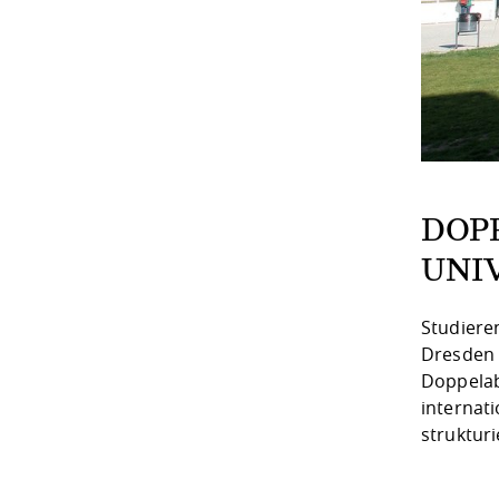
DOP
UNI
Studiere
Dresden 
Doppelab
internat
struktur