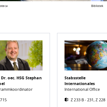
ioteca
Bibliotek
. Dr. oec. HSG
Stephan
Stabsstelle
nel
Internationales
rammkoordinator
International Office
 715
Z 233 B - 231, Z 228