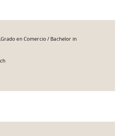
„Grado en Comercio / Bachelor in
sch