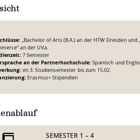
sicht
chlüsse:
„Bachelor of Arts (B.A.) an der HTW Dresden und 
merce“ an der UVa.
dienzeit:
7 Semester
rsprache an der Partnerhochschule:
Spanisch und Engli
erbung:
im 3. Studiensemester bis zum 15.02.
anzierung:
Erasmus+ Stipendien
ienablauf
SEMESTER 1 – 4