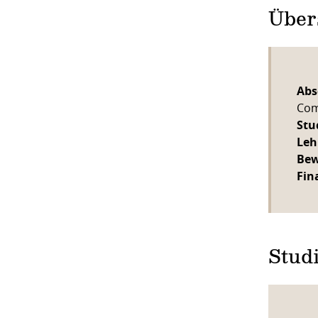
Über
Abs
Com
Stu
Leh
Bew
Fin
Stud