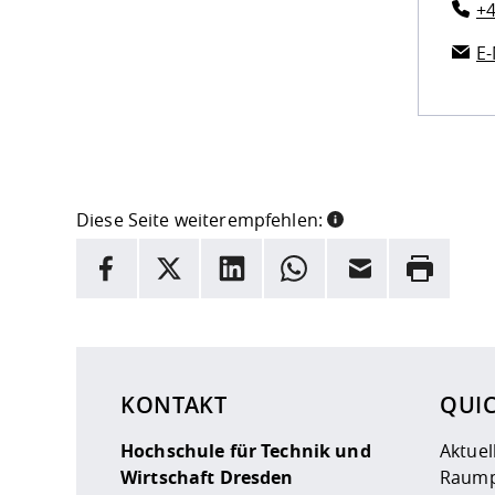
+4
E-
Diese Seite weiterempfehlen:
INFORMATION
Facebook
X
LinkedIn
Whatsapp
E-Mail
Drucken
Hier stehen weitere Informationen und ein Link z
KONTAKT
QUI
Hochschule für Technik und
Aktuel
Wirtschaft Dresden
Raump