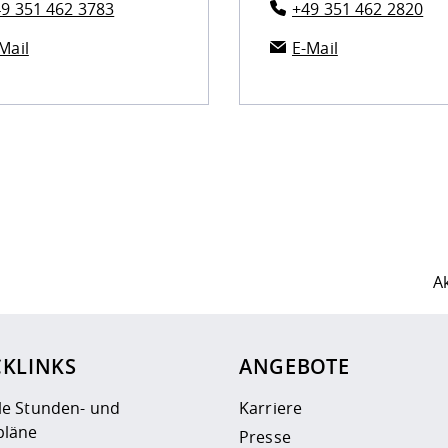
9 351 462 3783
+49 351 462 2820
Mail
E-Mail
ur
Datenschutzseite
.
A
CKLINKS
ANGEBOTE
le Stunden- und
Karriere
läne
Presse