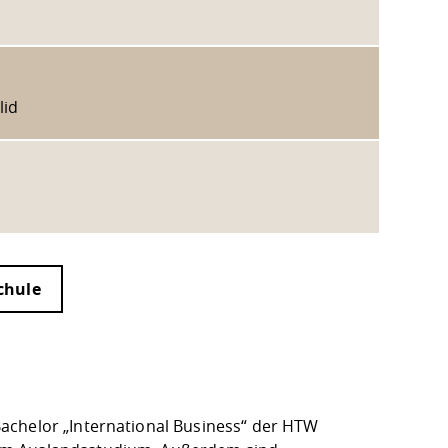
lid
t
chule
achelor „International Business“ der HTW