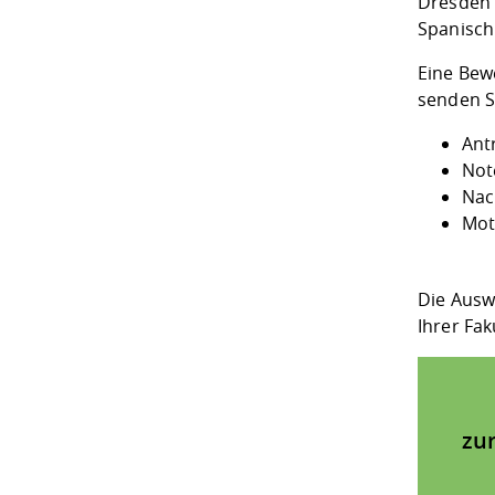
Dresden 
Spanisch
Eine Bewe
senden S
Ant
Not
Nac
Mot
Die Auswa
Ihrer Fa
zu