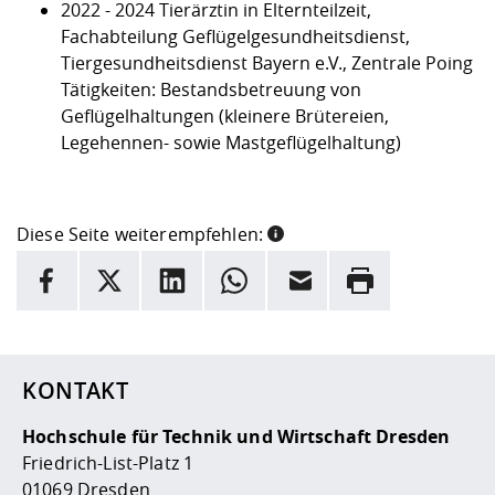
2022 - 2024 Tierärztin in Elternteilzeit,
Fachabteilung Geflügelgesundheitsdienst,
Tiergesundheitsdienst Bayern e.V., Zentrale Poing
Tätigkeiten: Bestandsbetreuung von
Geflügelhaltungen (kleinere Brütereien,
Legehennen- sowie Mastgeflügelhaltung)
Diese Seite weiterempfehlen:
INFORMATION
Facebook
X
LinkedIn
Whatsapp
E-Mail
Drucken
Hier stehen weitere Informationen und ein Link zur
Date
KONTAKT
Hochschule für Technik und Wirtschaft Dresden
Friedrich-List-Platz 1
01069 Dresden