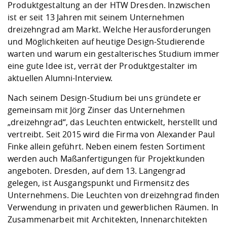
Kompetenz
Produktgestaltung an der HTW Dresden. Inzwischen
Career Service
Angebote für
Chancengleichhe
Informatik/Math
Unternehmen
ist er seit 13 Jahren mit seinem Unternehmen
Vorbereitung auf
Studien- und
Studieren in be
Forschungszent
FIS -
Prototyping und
Kontakt & Berat
Gremien und Ver
Studiengangentw
Formulare und 
dreizehngrad am Markt. Welche Herausforderungen
Prüfungsordnun
Lebenslagen ode
Lehren, Forsche
Forschungsinfor
Kontakt und Anfahrt
und Möglichkeiten auf heutige Design-Studierende
Hochschulgesund
Landbau/Umwelt
Beschaffungsvor
Weiterbilden im 
warten und warum ein gestalterisches Studium immer
Checkliste zum S
Gründung und St
eine gute Idee ist, verrät der Produktgestalter im
Studienbegleitu
Beratungsangebo
Wissenschaftlich
Qualitätssicherung
Klimaschutz & Na
Maschinenbau
aktuellen Alumni-Interview.
und Physik
Studentenwerk 
Formulare und 
Kooperationen u
Nach seinem Design-Studium bei uns gründete er
Förderverein
Wirtschaftswisse
gemeinsam mit Jörg Zinser das Unternehmen
Digitales Lernen 
Angebote der Age
Internationale T
„dreizehngrad“, das Leuchten entwickelt, herstellt und
Arbeit
vertreibt. Seit 2015 wird die Firma von Alexander Paul
Qualifizierungsa
Finke allein geführt. Neben einem festen Sortiment
Fremdsprachen
werden auch Maßanfertigungen für Projektkunden
angeboten. Dresden, auf dem 13. Längengrad
gelegen, ist Ausgangspunkt und Firmensitz des
Jobs, Praktika, D
Unternehmens. Die Leuchten von dreizehngrad finden
Verwendung in privaten und gewerblichen Räumen. In
Zusammenarbeit mit Architekten, Innenarchitekten