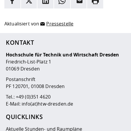
Hier stehen weitere Informationen und ein Link zur
Date
Aktualisiert von
Pressestelle
KONTAKT
Hochschule für Technik und Wirtschaft Dresden
Friedrich-List-Platz 1
01069 Dresden
Postanschrift
PF 120701, 01008 Dresden
Tel.:
+49 (0)351 4620
E-Mail:
info(at)htw-dresden.de
QUICKLINKS
Aktuelle Stunden- und Raumpläne