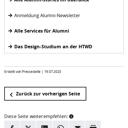
Anmeldung Alumni-Newsletter
Alle Services für Alumni
Das Design-Studium an der HTWD
Erstellt von Pressestelle |
19.07.2023
Zurück zur vorherigen Seite
Diese Seite weiterempfehlen:
INFORMATION
Facebook
X
LinkedIn
Whatsapp
E-Mail
Drucken