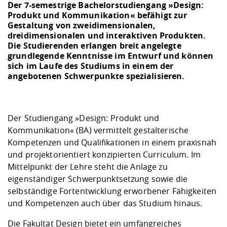
Kompetenz
Der 7-semestrige Bachelorstudiengang »Design:
Career Service
Angebote für
Chancengleichhe
Informatik/Math
Unternehmen
Produkt und Kommunikation« befähigt zur
Vorbereitung auf
Studien- und
Studieren in be
Forschungszent
FIS -
Prototyping und
Kontakt & Berat
Gremien und Ver
Studiengangentw
Gestaltung von zweidimensionalen,
Formulare und 
Prüfungsordnun
Lebenslagen ode
Lehren, Forsche
Forschungsinfor
dreidimensionalen und interaktiven Produkten.
Kontakt und Anfahrt
Hochschulgesund
Landbau/Umwelt
Beschaffungsvor
Die Studierenden erlangen breit angelegte
Weiterbilden im 
Checkliste zum S
Gründung und St
grundlegende Kenntnisse im Entwurf und können
sich im Laufe des Studiums in einem der
Studienbegleitu
Beratungsangebo
Wissenschaftlich
Qualitätssicherung
angebotenen Schwerpunkte spezialisieren.
Klimaschutz & Na
Maschinenbau
und Physik
Studentenwerk 
Formulare und 
Kooperationen u
Förderverein
Wirtschaftswisse
Digitales Lernen 
Angebote der Age
Internationale T
Der Studiengang »Design: Produkt und
Arbeit
Kommunikation« (BA) vermittelt gestalterische
Kompetenzen und Qualifikationen in einem praxisnah
Qualifizierungsa
und projektorientiert konzipierten Curriculum. Im
Fremdsprachen
Mittelpunkt der Lehre steht die Anlage zu
eigenständiger Schwerpunktsetzung sowie die
Jobs, Praktika, D
selbständige Fortentwicklung erworbener Fähigkeiten
und Kompetenzen auch über das Studium hinaus.
Die Fakultät Design bietet ein umfangreiches