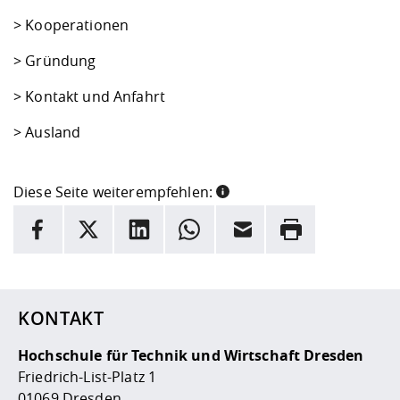
>
Kooperationen
>
Gründung
>
Kontakt und Anfahrt
> Ausland
Diese Seite weiterempfehlen:
INFORMATION
Facebook
X
LinkedIn
Whatsapp
E-Mail
Drucken
Hier stehen weitere Informationen und ein Link zur
Date
KONTAKT
Hochschule für Technik und Wirtschaft Dresden
Friedrich-List-Platz 1
01069 Dresden