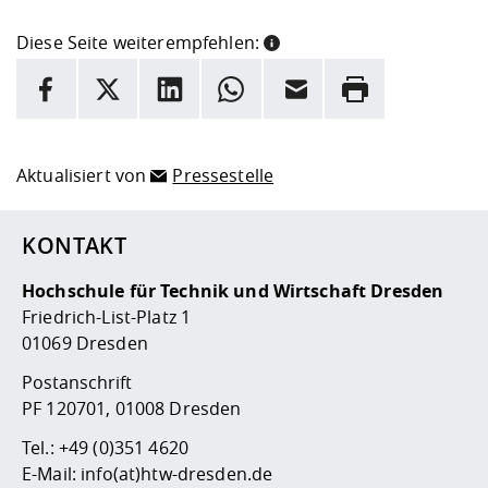
Diese Seite weiterempfehlen:
INFORMATION
Facebook
X
LinkedIn
Whatsapp
E-Mail
Drucken
Hier stehen weitere Informationen und ein Link zur
Date
Aktualisiert von
Pressestelle
KONTAKT
Hochschule für Technik und Wirtschaft Dresden
Friedrich-List-Platz 1
01069 Dresden
Postanschrift
PF 120701, 01008 Dresden
Tel.:
+49 (0)351 4620
E-Mail:
info(at)htw-dresden.de