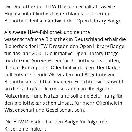
Kompetenz
Career Service
Angebote für
Chancengleichhe
Informatik/Math
Unternehmen
Die Bibliothek der HTW Dresden erhält als zweite
Vorbereitung auf
Studien- und
Studieren in be
Forschungszent
FIS -
Prototyping und
Kontakt & Berat
Gremien und Ver
Studiengangentw
Hochschulbibliothek Deutschlands und neunte
Formulare und 
Prüfungsordnun
Lebenslagen ode
Lehren, Forsche
Forschungsinfor
Bibliothek deutschlandweit den Open Library Badge.
Kontakt und Anfahrt
Hochschulgesund
Landbau/Umwelt
Beschaffungsvor
Weiterbilden im 
Checkliste zum S
Gründung und St
Als zweite HAW-Bibliothek und neunte
Studienbegleitu
Beratungsangebo
Wissenschaftlich
wissenschaftliche Bibliothek in Deutschland erhält die
Qualitätssicherung
Klimaschutz & Na
Maschinenbau
und Physik
Studentenwerk 
Formulare und 
Bibliothek der HTW Dresden den Open Library Badge
Kooperationen u
für das Jahr 2020. Die Initiative Open Library Badge
möchte ein Anreizsystem für Bibliotheken schaffen,
Förderverein
Wirtschaftswisse
Digitales Lernen 
Angebote der Age
Internationale T
die das Konzept der Offenheit verfolgen. Der Badge
Arbeit
soll entsprechende Aktivitäten und Angebote von
Bibliotheken sichtbar machen. Er richtet sich sowohl
Qualifizierungsa
an die Fachöffentlichkeit als auch an die eigenen
Fremdsprachen
Nutzerinnen und Nutzer und soll eine Belohnung für
den bibliothekarischen Einsatz für mehr Offenheit in
Wissenschaft und Gesellschaft sein.
Jobs, Praktika, D
Die HTW Dresden hat den Badge für folgende
Kriterien erhalten: