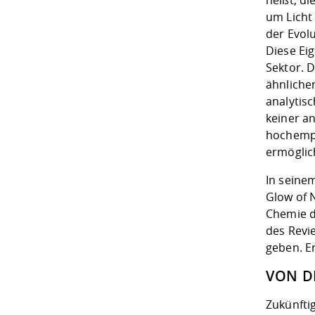
um Licht 
der Evol
Diese Ei
Sektor. 
ähnliche
analytisc
keiner a
hochempf
ermöglic
In seine
Glow of 
Chemie d
des Revie
geben. Er
VON D
Zukünfti