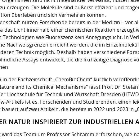
zu erzeugen. Die Moleküle sind äußerst effizient und trag
ution überleben und sich vermehren können.
genschaft nutzen Forschende bereits in der Medizin – vor 
Da das Licht innerhalb einer chemischen Reaktion erzeugt w
n Technologien wie Fluoreszenz kein Anregungslicht. In 
he Nachweisgrenzen erreicht werden, die im Einzelmolekülbe
nderen Technik möglich. Deshalb haben verschiedene Fors
indliche Assays entwickelt, die die frühzeitige Diagnose 
hen.
m in der Fachzeitschrift „ChemBioChem“ kürzlich veröffentl
Nature and its Chemical Mechanisms“
fasst Prof. Dr. Stef
er Hochschule für Technik und Wirtschaft Dresden (HTWD
w-Artikels ist es, Forschenden und Studierenden, einen lei
 basiert auf zwei Artikeln, die bereits in 2022 und 2023 in
ER NATUR INSPIRIERT ZUR INDUSTRIELLE
g wird das Team um Professor Schramm erforschen, wie nat