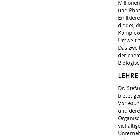
Millionen
und Photo
Emittier
diode), 
Komplexe
Umwelt a
Das zwei
der chemi
Biologis
LEHRE
Dr. Stef
bietet g
Vorlesun
und dere
Organisc
vielfält
Unterneh