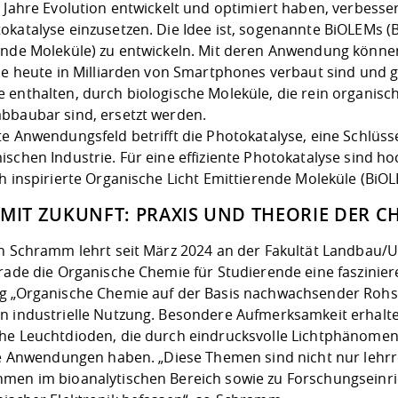
 Jahre Evolution entwickelt und optimiert haben, verbesse
katalyse einzusetzen. Die Idee ist, sogenannte BiOLEMs (B
ende Moleküle) zu entwickeln. Mit deren Anwendung können
die heute in Milliarden von Smartphones verbaut sind und 
 enthalten, durch biologische Moleküle, die rein organisch
bbaubar sind, ersetzt werden.
te Anwendungsfeld betrifft die Photokatalyse, eine Schlüss
schen Industrie. Für eine effiziente Photokatalyse sind h
ch inspirierte Organische Licht Emittierende Moleküle (BiO
 MIT ZUKUNFT: PRAXIS UND THEORIE DER C
an Schramm lehrt seit März 2024 an der Fakultät Landbau/
erade die Organische Chemie für Studierende eine faszinier
g „Organische Chemie auf der Basis nachwachsender Rohsto
n industrielle Nutzung. Besondere Aufmerksamkeit erhal
he Leuchtdioden, die durch eindrucksvolle Lichtphänomen
ige Anwendungen haben. „Diese Themen sind nicht nur lehr
men im bioanalytischen Bereich sowie zu Forschungseinr