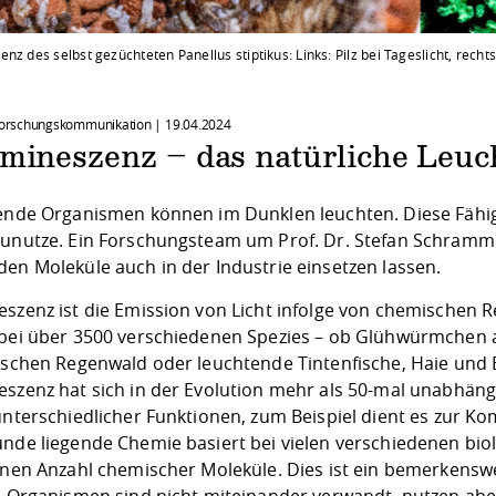
nz des selbst gezüchteten Panellus stiptikus: Links: Pilz bei Tageslicht, recht
 Forschungskommunikation |
19.04.2024
umineszenz – das natürliche Leuc
bende Organismen können im Dunklen leuchten. Diese Fähig
zunutze. Ein Forschungsteam um Prof. Dr. Stefan Schramm
den Moleküle auch in der Industrie einsetzen lassen.
eszenz ist die Emission von Licht infolge von chemischen 
 bei über 3500 verschiedenen Spezies – ob Glühwürmchen a
nischen Regenwald oder leuchtende Tintenfische, Haie und B
eszenz hat sich in der Evolution mehr als 50-mal unabhängi
 unterschiedlicher Funktionen, zum Beispiel dient es zur
unde liegende Chemie basiert bei vielen verschiedenen bi
einen Anzahl chemischer Moleküle. Dies ist ein bemerkenswe
ie Organismen sind nicht miteinander verwandt, nutzen ab