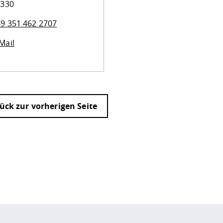
 330
9 351 462 2707
Mail
ück zur vorherigen Seite
ur
Datenschutzseite
.