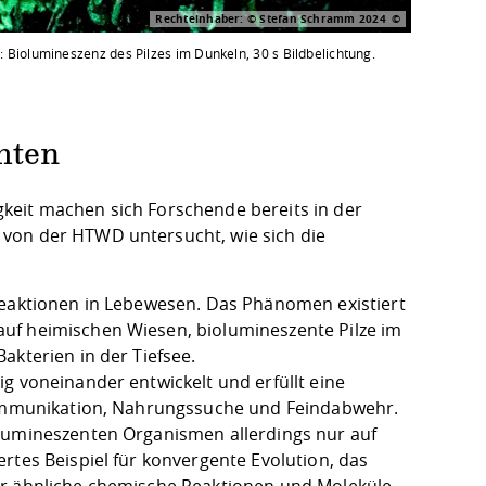
Rechteinhaber: © Stefan Schramm 2024
s: Biolumineszenz des Pilzes im Dunkeln, 30 s Bildbelichtung.
hten
keit machen sich Forschende bereits in der
 von der HTWD untersucht, wie sich die
Reaktionen in Lebewesen. Das Phänomen existiert
uf heimischen Wiesen, biolumineszente Pilze im
akterien in der Tiefsee.
g voneinander entwickelt und erfüllt eine
 Kommunikation, Nahrungssuche und Feindabwehr.
olumineszenten Organismen allerdings nur auf
rtes Beispiel für konvergente Evolution, das
er ähnliche chemische Reaktionen und Moleküle,