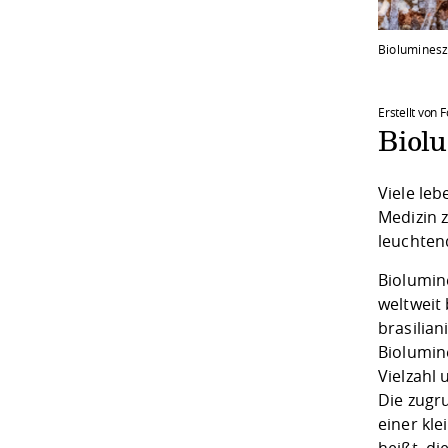
Bioluminesze
Erstellt von
Biol
Viele le
Medizin 
leuchten
Biolumin
weltweit
brasilia
Biolumin
Vielzahl
Die zugr
einer kl
heißt, d