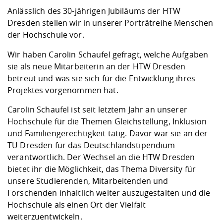
Kompetenz
Career Service
Angebote für
Chancengleichhe
Informatik/Math
Unternehmen
Anlässlich des 30-jährigen Jubiläums der HTW
Vorbereitung auf
Studien- und
Studieren in be
Forschungszent
FIS -
Prototyping und
Kontakt & Berat
Gremien und Ver
Studiengangentw
Dresden stellen wir in unserer Porträtreihe Menschen
Formulare und 
Prüfungsordnun
Lebenslagen ode
Lehren, Forsche
Forschungsinfor
der Hochschule vor.
Kontakt und Anfahrt
Hochschulgesund
Landbau/Umwelt
Beschaffungsvor
Weiterbilden im 
Checkliste zum S
Gründung und St
Wir haben Carolin Schaufel gefragt, welche Aufgaben
Studienbegleitu
Beratungsangebo
Wissenschaftlich
sie als neue Mitarbeiterin an der HTW Dresden
Qualitätssicherung
Klimaschutz & Na
Maschinenbau
und Physik
Studentenwerk 
Formulare und 
betreut und was sie sich für die Entwicklung ihres
Kooperationen u
Projektes vorgenommen hat.
Förderverein
Wirtschaftswisse
Carolin Schaufel ist seit letztem Jahr an unserer
Digitales Lernen 
Angebote der Age
Internationale T
Hochschule für die Themen Gleichstellung, Inklusion
Arbeit
und Familiengerechtigkeit tätig. Davor war sie an der
Qualifizierungsa
TU Dresden für das Deutschlandstipendium
Fremdsprachen
verantwortlich. Der Wechsel an die HTW Dresden
bietet ihr die Möglichkeit, das Thema Diversity für
unsere Studierenden, Mitarbeitenden und
Jobs, Praktika, D
Forschenden inhaltlich weiter auszugestalten und die
Hochschule als einen Ort der Vielfalt
weiterzuentwickeln.