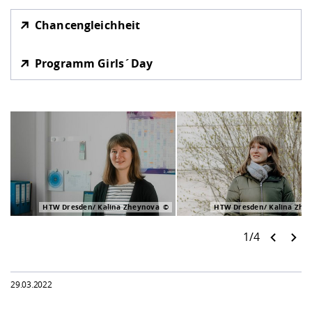
Chancengleichheit
Programm Girls´Day
HTW Dresden/ Kalina Zheynova
HTW Dresden/ Kalina Zhe
1/4
29.03.2022