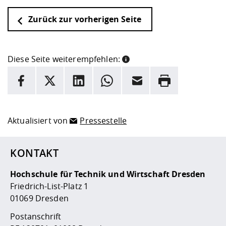
Zurück zur vorherigen Seite
Diese Seite weiterempfehlen:
INFORMATION
Facebook
X
LinkedIn
Whatsapp
E-Mail
Drucken
Hier stehen weitere Informationen und ein Link zur
Date
Aktualisiert von
Pressestelle
KONTAKT
Hochschule für Technik und Wirtschaft Dresden
Friedrich-List-Platz 1
01069 Dresden
Postanschrift