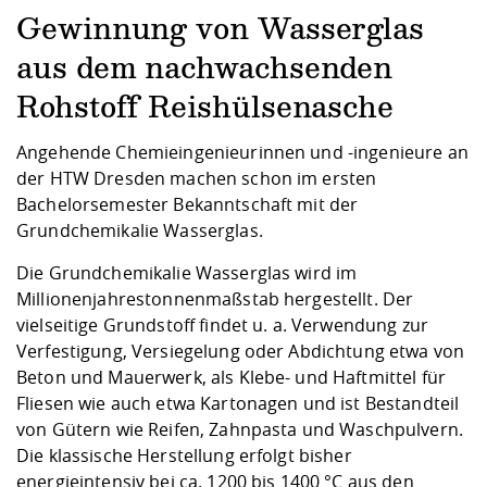
Kompetenz
Career Service
Angebote für
Chancengleichhe
Informatik/Math
Unternehmen
Gewinnung von Wasserglas
Vorbereitung auf
Studien- und
Studieren in be
Forschungszent
FIS -
Prototyping und
Kontakt & Berat
Gremien und Ver
Studiengangentw
Formulare und 
aus dem nachwachsenden
Prüfungsordnun
Lebenslagen ode
Lehren, Forsche
Forschungsinfor
Kontakt und Anfahrt
Hochschulgesund
Landbau/Umwelt
Beschaffungsvor
Weiterbilden im 
Rohstoff Reishülsenasche
Checkliste zum S
Gründung und St
Studienbegleitu
Beratungsangebo
Wissenschaftlich
Angehende Chemieingenieurinnen und -ingenieure an
Qualitätssicherung
Klimaschutz & Na
Maschinenbau
und Physik
Studentenwerk 
Formulare und 
der HTW Dresden machen schon im ersten
Kooperationen u
Bachelorsemester Bekanntschaft mit der
Grundchemikalie Wasserglas.
Förderverein
Wirtschaftswisse
Digitales Lernen 
Angebote der Age
Internationale T
Arbeit
Die Grundchemikalie Wasserglas wird im
Millionenjahrestonnenmaßstab hergestellt. Der
Qualifizierungsa
vielseitige Grundstoff findet u. a. Verwendung zur
Fremdsprachen
Verfestigung, Versiegelung oder Abdichtung etwa von
Beton und Mauerwerk, als Klebe- und Haftmittel für
Fliesen wie auch etwa Kartonagen und ist Bestandteil
Jobs, Praktika, D
von Gütern wie Reifen, Zahnpasta und Waschpulvern.
Die klassische Herstellung erfolgt bisher
energieintensiv bei ca. 1200 bis 1400 °C aus den