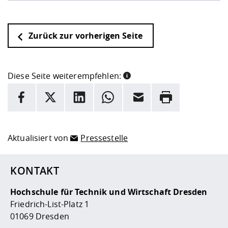
Zurück zur vorherigen Seite
Diese Seite weiterempfehlen:
INFORMATION
Facebook
X
LinkedIn
Whatsapp
E-Mail
Drucken
Hier stehen weitere Informationen und ein Link zur
Date
Aktualisiert von
Pressestelle
KONTAKT
Hochschule für Technik und Wirtschaft Dresden
Friedrich-List-Platz 1
01069 Dresden