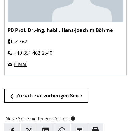
PD Prof. Dr.-Ing. habil.
Hans-Joachim Böhme
Z 367
+49 351 462 2540
E-Mail
Zurück zur vorherigen Seite
Diese Seite weiterempfehlen:
INFORMATION
Facebook
X
LinkedIn
Whatsapp
E-Mail
Drucken