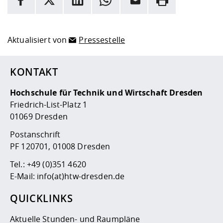
Hier stehen weitere Informationen und ein Link zur
Date
Aktualisiert von
Pressestelle
KONTAKT
Hochschule für Technik und Wirtschaft Dresden
Friedrich-List-Platz 1
01069 Dresden
Postanschrift
PF 120701, 01008 Dresden
Tel.:
+49 (0)351 4620
E-Mail:
info(at)htw-dresden.de
QUICKLINKS
Aktuelle Stunden- und Raumpläne