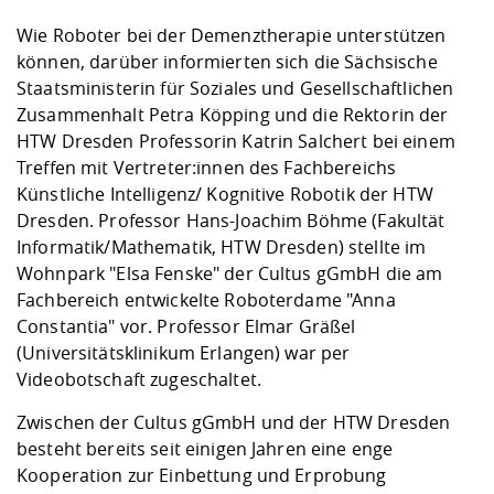
Kompetenz
Career Service
Angebote für
Chancengleichhe
Informatik/Math
Unternehmen
Wie Roboter bei der Demenztherapie unterstützen
Vorbereitung auf
Studien- und
Studieren in be
Forschungszent
FIS -
Prototyping und
Kontakt & Berat
Gremien und Ver
Studiengangentw
Formulare und 
können, darüber informierten sich die Sächsische
Prüfungsordnun
Lebenslagen ode
Lehren, Forsche
Forschungsinfor
Kontakt und Anfahrt
Staatsministerin für Soziales und Gesellschaftlichen
Hochschulgesund
Landbau/Umwelt
Beschaffungsvor
Weiterbilden im 
Zusammenhalt Petra Köpping und die Rektorin der
Checkliste zum S
Gründung und St
HTW Dresden Professorin Katrin Salchert bei einem
Studienbegleitu
Beratungsangebo
Wissenschaftlich
Qualitätssicherung
Klimaschutz & Na
Maschinenbau
Treffen mit Vertreter:innen des Fachbereichs
und Physik
Studentenwerk 
Formulare und 
Kooperationen u
Künstliche Intelligenz/ Kognitive Robotik der HTW
Dresden. Professor Hans-Joachim Böhme (Fakultät
Förderverein
Wirtschaftswisse
Digitales Lernen 
Angebote der Age
Internationale T
Informatik/Mathematik, HTW Dresden) stellte im
Arbeit
Wohnpark "Elsa Fenske" der Cultus gGmbH die am
Fachbereich entwickelte Roboterdame "Anna
Qualifizierungsa
Constantia" vor. Professor Elmar Gräßel
Fremdsprachen
(Universitätsklinikum Erlangen) war per
Videobotschaft zugeschaltet.
Jobs, Praktika, D
Zwischen der Cultus gGmbH und der HTW Dresden
besteht bereits seit einigen Jahren eine enge
Kooperation zur Einbettung und Erprobung