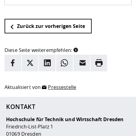
Zurück zur vorherigen Seite
Diese Seite weiterempfehlen:
INFORMATION
Facebook
X
LinkedIn
Whatsapp
E-Mail
Drucken
Hier stehen weitere Informationen und ein Link zur
Date
Aktualisiert von
Pressestelle
KONTAKT
Hochschule für Technik und Wirtschaft Dresden
Friedrich-List-Platz 1
01069 Dresden