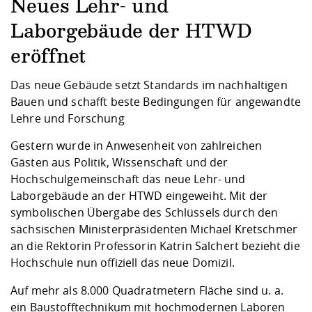
Kompetenz
Neues Lehr- und
Career Service
Angebote für
Chancengleichhe
Informatik/Math
Unternehmen
Vorbereitung auf
Studien- und
Studieren in be
Forschungszent
FIS -
Prototyping und
Kontakt & Berat
Gremien und Ver
Studiengangentw
Laborgebäude der HTWD
Formulare und 
Prüfungsordnun
Lebenslagen ode
Lehren, Forsche
Forschungsinfor
Kontakt und Anfahrt
eröffnet
Hochschulgesund
Landbau/Umwelt
Beschaffungsvor
Weiterbilden im 
Checkliste zum S
Gründung und St
Das neue Gebäude setzt Standards im nachhaltigen
Studienbegleitu
Beratungsangebo
Wissenschaftlich
Qualitätssicherung
Bauen und schafft beste Bedingungen für angewandte
Klimaschutz & Na
Maschinenbau
und Physik
Studentenwerk 
Formulare und 
Lehre und Forschung
Kooperationen u
Gestern wurde in Anwesenheit von zahlreichen
Förderverein
Wirtschaftswisse
Digitales Lernen 
Angebote der Age
Internationale T
Gästen aus Politik, Wissenschaft und der
Arbeit
Hochschulgemeinschaft das neue Lehr- und
Laborgebäude an der HTWD eingeweiht. Mit der
Qualifizierungsa
symbolischen Übergabe des Schlüssels durch den
Fremdsprachen
sächsischen Ministerpräsidenten Michael Kretschmer
an die Rektorin Professorin Katrin Salchert bezieht die
Jobs, Praktika, D
Hochschule nun offiziell das neue Domizil.
Auf mehr als 8.000 Quadratmetern Fläche sind u. a.
ein Baustofftechnikum mit hochmodernen Laboren