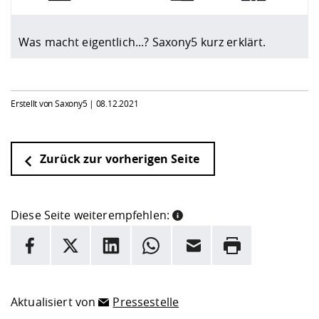
Was macht eigentlich...? Saxony5 kurz erklärt.
Erstellt von Saxony5 |
08.12.2021
Zurück zur vorherigen Seite
Diese Seite weiterempfehlen:
INFORMATION
Facebook
X
LinkedIn
Whatsapp
E-Mail
Drucken
Hier stehen weitere Informationen und ein Link zur
Date
Aktualisiert von
Pressestelle