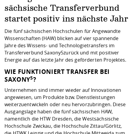
Kompetenz
Career Service
Angebote für
Chancengleichhe
Informatik/Math
Unternehmen
sächsische Transferverbund
Vorbereitung auf
Studien- und
Studieren in be
Forschungszent
FIS -
Prototyping und
Kontakt & Berat
Gremien und Ver
Studiengangentw
Formulare und 
startet positiv ins nächste Jahr
Prüfungsordnun
Lebenslagen ode
Lehren, Forsche
Forschungsinfor
Kontakt und Anfahrt
Hochschulgesund
Landbau/Umwelt
Beschaffungsvor
Weiterbilden im 
Die fünf sächsischen Hochschulen für Angewandte
Checkliste zum S
Gründung und St
Wissenschaften (HAW) blicken auf vier spannende
Studienbegleitu
Beratungsangebo
Wissenschaftlich
Qualitätssicherung
Klimaschutz & Na
Maschinenbau
Jahre des Wissens- und Technologietransfers im
und Physik
Studentenwerk 
Formulare und 
Kooperationen u
Transferverbund Saxony5zurück und mit positiver
Energie auf das letzte Jahr des geförderten Projektes.
Förderverein
Wirtschaftswisse
Digitales Lernen 
Angebote der Age
Internationale T
WIE FUNKTIONIERT TRANSFER BEI
Arbeit
5
SAXONY
?
Qualifizierungsa
Unternehmen sind immer wieder auf Innovationen
Fremdsprachen
angewiesen, um Produkte bzw. Dienstleistungen
weiterzuentwickeln oder neu hervorzubringen. Diese
Ausgangslage haben die fünf sächsischen HAW,
Jobs, Praktika, D
namentlich die HTW Dresden, die Westsächsische
Hochschule Zwickau, die Hochschule Zittau/Görlitz,
die HTWK Leipzig und die Hochschule Mittweida zum