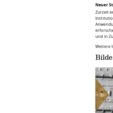
Neuer S
Zurzeit 
Institut
Anwendun
erforsch
und in Z
Weitere 
Bild