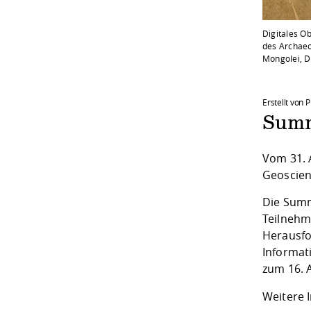
Digitales O
des Archaeo
Mongolei, D
Erstellt von 
Summ
Vom 31. 
Geoscien
Die Summ
Teilnehm
Herausfo
Informat
zum 16. 
Weitere 