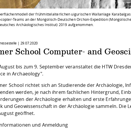
berflächenmodell der frühmittelalterlichen uigurischen Wallanlage Karabalg
copter-Teams an der Mongolisch-Deutschen Orchon-Expedition (Mongolische 
eutsches Archäologisches Institut) 2019 aufgenommen.
Pressestelle |
29.07.2020
er School Computer- and Geosci
August bis zum 9. September veranstaltet die HTW Dresde
ce in Archaeology".
er School richtet sich an Studierende der Archäologie, I
enden werden, je nach ihrem fachlichen Hintergrund, Einbl
rderungen der Archäologie erhalten und erste Erfahrung
ik und Geowissenschaft in der Archäologie sammeln. Die Le
August geöffnet.
Informationen und Anmeldung