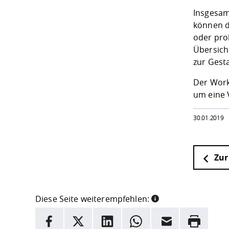
Insgesam
können d
oder pro
Übersich
zur Gest
Der Works
um eine 
30.01.2019
Zur
Diese Seite weiterempfehlen:
INFORMATION
Facebook
X
LinkedIn
Whatsapp
E-Mail
Drucken