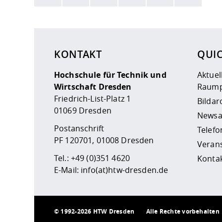
Hier stehen weitere Informationen und ein Link z
KONTAKT
QUI
Hochschule für Technik und
Aktuel
Wirtschaft Dresden
Raump
Friedrich-List-Platz 1
Bildar
01069 Dresden
Newsa
Postanschrift
Telefo
PF 120701, 01008 Dresden
Veran
Tel.:
+49 (0)351 4620
Kontak
E-Mail:
info(at)htw-dresden.de
©
1992-2026 HTW Dresden
Alle Rechte vorbehalten