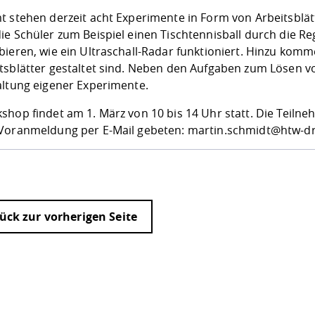
t stehen derzeit acht Experimente in Form von Arbeitsblä
ie Schüler zum Beispiel einen Tischtennisball durch die 
bieren, wie ein Ultraschall-Radar funktioniert. Hinzu kom
tsblätter gestaltet sind. Neben den Aufgaben zum Lösen v
altung eigener Experimente.
hop findet am 1. März von 10 bis 14 Uhr statt. Die Teilne
Voranmeldung per E-Mail gebeten: martin.schmidt@htw-d
ück zur vorherigen Seite