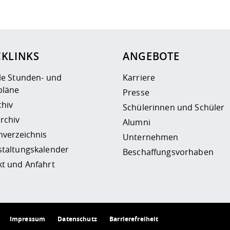
ur
Datenschutzseite
.
CKLINKS
ANGEBOTE
le Stunden- und
Karriere
läne
Presse
chiv
Schülerinnen und Schüler
rchiv
Alumni
nverzeichnis
Unternehmen
staltungskalender
Beschaffungsvorhaben
t und Anfahrt
Impressum
Datenschutz
Barrierefreiheit