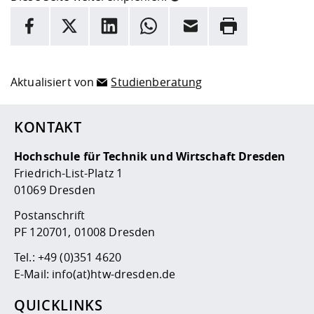
INFORMATION
Facebook
X
LinkedIn
Whatsapp
E-Mail
Drucken
Hier stehen weitere Informationen und ein Link zur
Date
Aktualisiert von
Studienberatung
KONTAKT
Hochschule für Technik und Wirtschaft Dresden
Friedrich-List-Platz 1
01069 Dresden
Postanschrift
PF 120701, 01008 Dresden
Tel.:
+49 (0)351 4620
E-Mail:
info(at)htw-dresden.de
QUICKLINKS