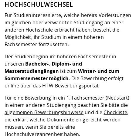
Kompetenz
HOCHSCHULWECHSEL
Career Service
Angebote für
Chancengleichhe
Informatik/Math
Unternehmen
Vorbereitung auf
Studien- und
Studieren in be
Forschungszent
FIS -
Prototyping und
Kontakt & Berat
Gremien und Ver
Studiengangentw
Formulare und 
Für Studieninteressierte, welche bereits Vorleistungen
Prüfungsordnun
Lebenslagen ode
Lehren, Forsche
Forschungsinfor
im gleichen oder verwandten Studiengang an einer
Kontakt und Anfahrt
Hochschulgesund
Landbau/Umwelt
Beschaffungsvor
Weiterbilden im 
anderen Hochschule erbracht haben, besteht die
Checkliste zum S
Gründung und St
Möglichkeit, ihr Studium in einem höheren
Studienbegleitu
Beratungsangebo
Wissenschaftlich
Qualitätssicherung
Fachsemester fortzusetzen.
Klimaschutz & Na
Maschinenbau
und Physik
Studentenwerk 
Formulare und 
Kooperationen u
Der Studienbeginn im höheren Fachsemester in
unseren
Bachelor-, Diplom- und
Förderverein
Wirtschaftswisse
Digitales Lernen 
Angebote der Age
Internationale T
Masterstudiengängen
ist zum
Winter- und zum
Arbeit
Sommersemester möglich.
Die Bewerbung erfolgt
online über das HTW-Bewerbungsportal.
Qualifizierungsa
Fremdsprachen
Für eine Bewerbung in ein 1. Fachsemester (Neustart)
in einem anderen Studiengang beachten Sie bitte die
allgemeinen Bewerbungshinweise
und die
Checkliste
,
Jobs, Praktika, D
die erklärt welche Dokumente eingereicht werden
müssen, wenn Sie bereits eine
Hochschulvergangenheit haben.