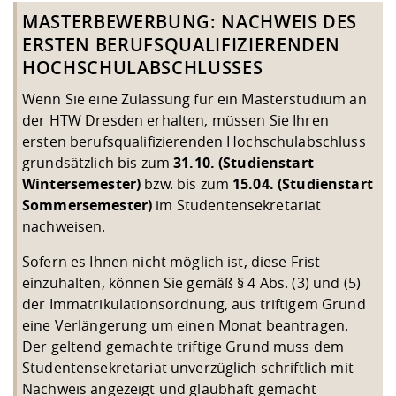
Kompetenz
Career Service
Angebote für
Chancengleichhe
Informatik/Math
Unternehmen
MASTERBEWERBUNG: NACHWEIS DES
Vorbereitung auf
Studien- und
Studieren in be
Forschungszent
FIS -
Prototyping und
Kontakt & Berat
Gremien und Ver
Studiengangentw
ERSTEN BERUFSQUALIFIZIERENDEN
Formulare und 
Prüfungsordnun
Lebenslagen ode
Lehren, Forsche
Forschungsinfor
HOCHSCHULABSCHLUSSES
Kontakt und Anfahrt
Hochschulgesund
Landbau/Umwelt
Beschaffungsvor
Weiterbilden im 
Checkliste zum S
Gründung und St
Wenn Sie eine Zulassung für ein Masterstudium an
Studienbegleitu
Beratungsangebo
Wissenschaftlich
der HTW Dresden erhalten, müssen Sie Ihren
Qualitätssicherung
Klimaschutz & Na
Maschinenbau
und Physik
Studentenwerk 
Formulare und 
ersten berufsqualifizierenden Hochschulabschluss
Kooperationen u
grundsätzlich bis zum
31.10. (Studienstart
Wintersemester)
bzw. bis zum
15.04. (Studienstart
Förderverein
Wirtschaftswisse
Digitales Lernen 
Angebote der Age
Internationale T
Sommersemester)
im
Studentensekretariat
Arbeit
nachweisen.
Qualifizierungsa
Sofern es Ihnen nicht möglich ist, diese Frist
Fremdsprachen
einzuhalten, können Sie gemäß § 4 Abs. (3) und (5)
der Immatrikulationsordnung, aus triftigem Grund
eine Verlängerung um einen Monat beantragen.
Jobs, Praktika, D
Der geltend gemachte triftige Grund muss dem
Studentensekretariat unverzüglich schriftlich mit
Nachweis angezeigt und glaubhaft gemacht