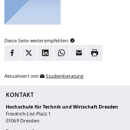
Diese Seite weiterempfehlen:
INFORMATION
Facebook
X
LinkedIn
Whatsapp
E-Mail
Drucken
Hier stehen weitere Informationen und ein Link zur
Date
Aktualisiert von
Studienberatung
KONTAKT
Hochschule für Technik und Wirtschaft Dresden
Friedrich-List-Platz 1
01069 Dresden