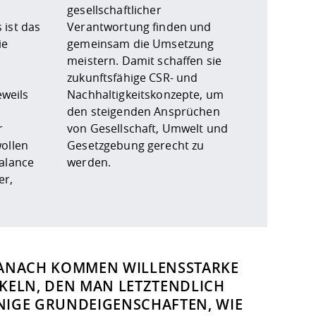
ist das
en und
ie
ng
eweils
e, um
r
d
ollen
ht zu
alance
werden.
er,
. DANACH KOMMEN WILLENSSTARKE
ICKELN, DEN MAN LETZTENDLICH
NIGE GRUNDEIGENSCHAFTEN, WIE