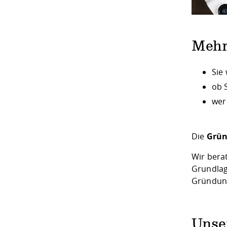
Mehr
Sie
ob 
wer
Die
Grü
Wir bera
Grundlag
Gründung
Unse