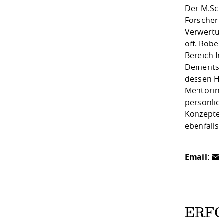
Der M.Sc
Forscher
Verwertu
off. Rob
Bereich 
Dements
dessen H
Mentorin
persönli
Konzepte
ebenfalls
Email:
ERF