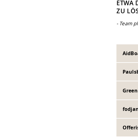
ETWA 
ZU LÖ
- Team p
AidBo
Pauls
Green
fodja
Offeri