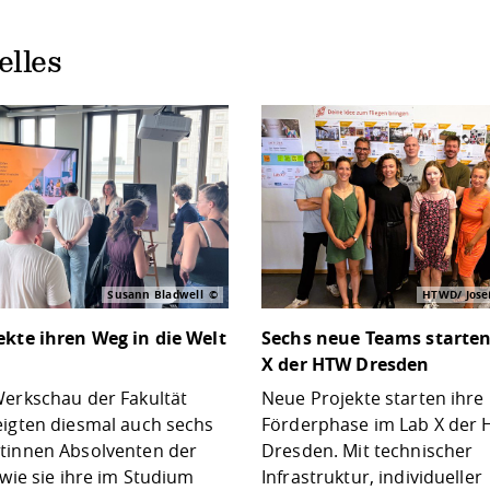
elles
Susann Bladwell
HTWD/ Josef
ekte ihren Weg in die Welt
Sechs neue Teams starten
X der HTW Dresden
Werkschau der Fakultät
Neue Projekte starten ihre
eigten diesmal auch sechs
Förderphase im Lab X der
tinnen Absolventen der
Dresden. Mit technischer
 wie sie ihre im Studium
Infrastruktur, individueller