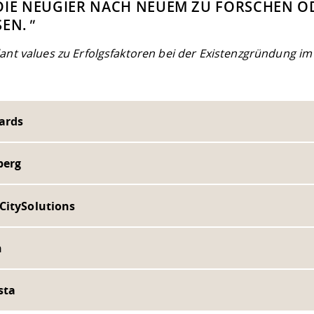
DIE NEUGIER NACH NEUEM ZU FORSCHEN O
SEN.
"
lant values zu Erfolgsfaktoren bei der Existenzgründung i
ards
berg
CitySolutions
n
sta