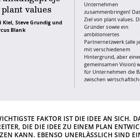
Unternehmen
gesellschaftlicher
 plant values
zusammenbringen! Das 
Verantwortung find
Ziel von plant values. D
gemeinsam die Umsetzu
i Kiel, Steve Grundig und
Gründer sowie ein
meistern. Damit schaffen sie
cus Blank
ambitioniertes
zukunftsfähige CSR- und
Partnernetzwerk (alle j
Nachhaltigkeitskonzept
mit verschiedenem
den steigenden Ansprüchen
Hintergrund, aber eine
von Gesellschaft, Umwelt un
gemeinsamen Vision) w
Gesetzgebung gerec
für Unternehmen die B
zwischen wirtschaftlich
ICHTIGSTE FAKTOR IST DIE IDEE AN SICH
EITER, DIE DIE IDEE ZU EINEM PLAN ENTW
ZEN KANN. EBENSO UNERLÄSSLICH SIND EI