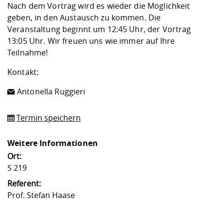
Kompetenz
Nach dem Vortrag wird es wieder die Möglichkeit
Career Service
Angebote für
Chancengleichhe
Informatik/Math
Unternehmen
geben, in den Austausch zu kommen. Die
Vorbereitung auf
Studien- und
Studieren in be
Forschungszent
FIS -
Prototyping und
Kontakt & Berat
Gremien und Ver
Studiengangentw
Formulare und 
Veranstaltung beginnt um 12:45 Uhr, der Vortrag
Prüfungsordnun
Lebenslagen ode
Lehren, Forsche
Forschungsinfor
Kontakt und Anfahrt
13:05 Uhr. Wir freuen uns wie immer auf Ihre
Hochschulgesund
Landbau/Umwelt
Beschaffungsvor
Weiterbilden im 
Teilnahme!
Checkliste zum S
Gründung und St
Studienbegleitu
Beratungsangebo
Wissenschaftlich
Qualitätssicherung
Kontakt:
Klimaschutz & Na
Maschinenbau
und Physik
Studentenwerk 
Formulare und 
Kooperationen u
Antonella Ruggieri
Förderverein
Wirtschaftswisse
Digitales Lernen 
Angebote der Age
Internationale T
Termin speichern
Arbeit
Qualifizierungsa
Weitere Informationen
Fremdsprachen
Ort:
S 219
Jobs, Praktika, D
Referent:
Prof. Stefan Haase