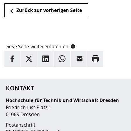
Zurück zur vorherigen Seite
Diese Seite weiterempfehlen:
INFORMATION
Facebook
X
LinkedIn
Whatsapp
E-Mail
Drucken
Hier stehen weitere Informationen und ein Link zur
Date
KONTAKT
Hochschule für Technik und Wirtschaft Dresden
Friedrich-List-Platz 1
01069 Dresden
Postanschrift