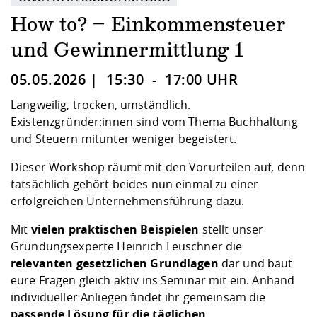
Kompetenz
Career Service
Angebote für
Chancengleichhe
Informatik/Math
Unternehmen
How to? – Einkommensteuer
Vorbereitung auf
Studien- und
Studieren in be
Forschungszent
FIS -
Prototyping und
Kontakt & Berat
Gremien und Ver
Studiengangentw
Formulare und 
Prüfungsordnun
Lebenslagen ode
Lehren, Forsche
Forschungsinfor
und Gewinnermittlung 1
Kontakt und Anfahrt
Hochschulgesund
Landbau/Umwelt
Beschaffungsvor
Weiterbilden im 
Checkliste zum S
Gründung und St
05.05.2026 | 15:30 - 17:00 UHR
Studienbegleitu
Beratungsangebo
Wissenschaftlich
Qualitätssicherung
Langweilig, trocken, umständlich.
Klimaschutz & Na
Maschinenbau
und Physik
Studentenwerk 
Formulare und 
Existenzgründer:innen sind vom Thema Buchhaltung
Kooperationen u
und Steuern mitunter weniger begeistert.
Förderverein
Wirtschaftswisse
Digitales Lernen 
Angebote der Age
Internationale T
Dieser Workshop räumt mit den Vorurteilen auf, denn
Arbeit
tatsächlich gehört beides nun einmal zu einer
erfolgreichen Unternehmensführung dazu.
Qualifizierungsa
Fremdsprachen
Mit
vielen praktischen Beispielen
stellt unser
Gründungsexperte Heinrich Leuschner die
relevanten gesetzlichen Grundlagen
dar und baut
Jobs, Praktika, D
eure Fragen gleich aktiv ins Seminar mit ein. Anhand
individueller Anliegen findet ihr gemeinsam die
passende Lösung für die täglichen