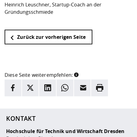
Heinrich Leuschner, Startup-Coach an der
Gründungsschmiede
Zurück zur vorherigen Seite
Diese Seite weiterempfehlen:
INFORMATION
Facebook
X
LinkedIn
Whatsapp
E-Mail
Drucken
Hier stehen weitere Informationen und ein Link zur
Date
KONTAKT
Hochschule für Technik und Wirtschaft Dresden