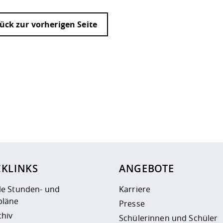
ück zur vorherigen Seite
ur
Datenschutzseite
.
CKLINKS
ANGEBOTE
le Stunden- und
Karriere
läne
Presse
chiv
Schülerinnen und Schüler