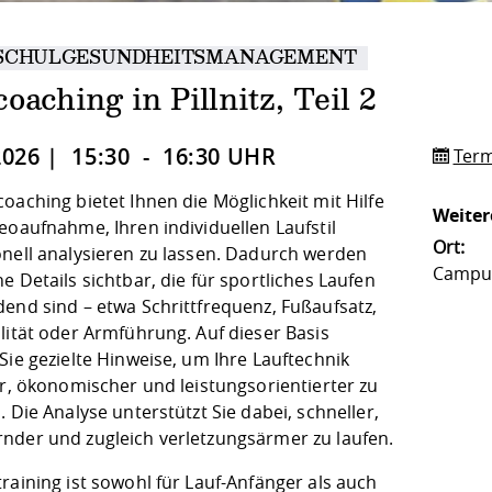
SCHULGESUNDHEITSMANAGEMENT
oaching in Pillnitz, Teil 2
2026 | 15:30 - 16:30 UHR
Term
oaching bietet Ihnen die Möglichkeit mit Hilfe
Weiter
eoaufnahme, Ihren individuellen Laufstil
Ort:
onell analysieren zu lassen. Dadurch werden
Campus 
e Details sichtbar, die für sportliches Laufen
dend sind – etwa Schrittfrequenz, Fußaufsatz,
lität oder Armführung. Auf dieser Basis
Sie gezielte Hinweise, um Ihre Lauftechnik
er, ökonomischer und leistungsorientierter zu
. Die Analyse unterstützt Sie dabei, schneller,
nder und zugleich verletzungsärmer zu laufen.
raining ist sowohl für Lauf-Anfänger als auch