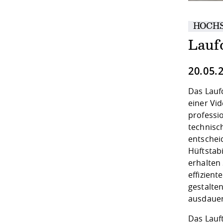
HOCH
Laufc
20.05.
Das Laufc
einer Vid
professi
technisch
entschei
Hüftstabi
erhalten 
effizient
gestalten
ausdauer
Das Lauft