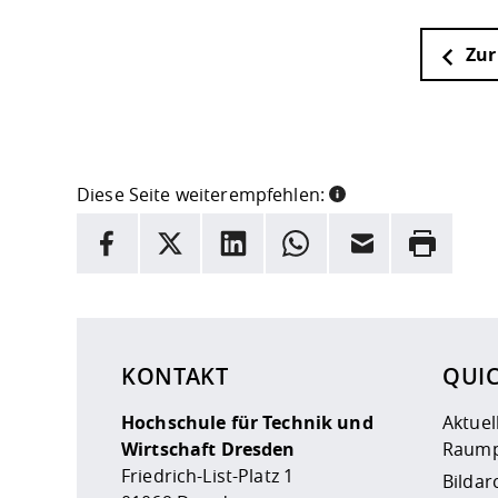
Zur
Diese Seite weiterempfehlen:
INFORMATION
Facebook
X
LinkedIn
Whatsapp
E-Mail
Drucken
Hier stehen weitere Informationen und ein Link z
KONTAKT
QUI
Hochschule für Technik und
Aktuel
Wirtschaft Dresden
Raump
Friedrich-List-Platz 1
Bildar