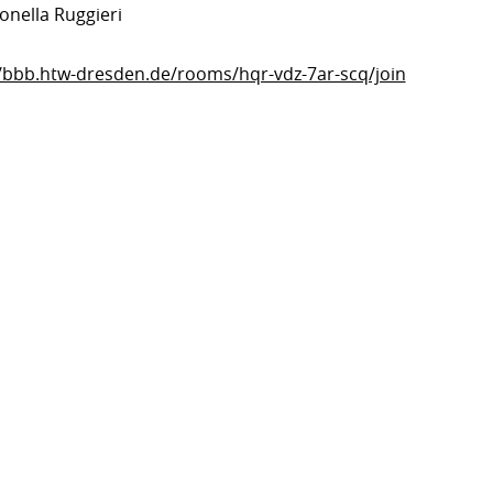
onella Ruggieri
//bbb.htw-dresden.de/rooms/hqr-vdz-7ar-scq/join