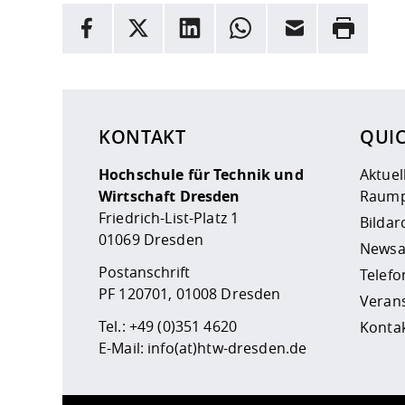
INFORMATION
Facebook
X
LinkedIn
Whatsapp
E-Mail
Drucken
Hier stehen weitere Informationen und ein Link z
KONTAKT
QUI
Hochschule für Technik und
Aktuel
Wirtschaft Dresden
Raump
Friedrich-List-Platz 1
Bildar
01069 Dresden
Newsa
Postanschrift
Telefo
PF 120701, 01008 Dresden
Veran
Tel.:
+49 (0)351 4620
Kontak
E-Mail:
info(at)htw-dresden.de