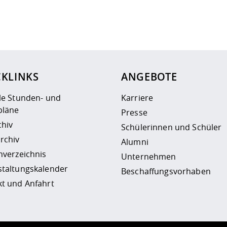
ur
Datenschutzseite
.
CKLINKS
ANGEBOTE
le Stunden- und
Karriere
läne
Presse
chiv
Schülerinnen und Schüler
rchiv
Alumni
nverzeichnis
Unternehmen
staltungskalender
Beschaffungsvorhaben
t und Anfahrt