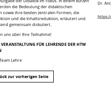
 Aufgabe der Didaktik im Fokus. In einem kurzen
Dr. Ant
erden die Bedeutung der didaktischen
n sowie ihre beiden zentralen Formen, die
https:
ktion und die Inhaltsreduktion, erläutert und
ßend gemeinsam diskutiert.
en uns über Ihre Teilnahme!
 VERANSTALTUNG FÜR LEHRENDE DER HTW
N
Team Lehre
ück zur vorherigen Seite