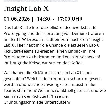
Kompetenz
Career Service
Angebote für
Chancengleichhe
Informatik/Math
Unternehmen
Insight Lab X
Vorbereitung auf
Studien- und
Studieren in be
Forschungszent
FIS -
Prototyping und
Kontakt & Berat
Gremien und Ver
Studiengangentw
Formulare und 
Prüfungsordnun
Lebenslagen ode
Lehren, Forsche
Forschungsinfor
01.06.2026 | 14:30 - 17:00 UHR
Kontakt und Anfahrt
Hochschulgesund
Landbau/Umwelt
Beschaffungsvor
Weiterbilden im 
Checkliste zum S
Gründung und St
Das Lab X - die interdisziplinäre Ideenwerkstatt für
Studienbegleitu
Beratungsangebo
Wissenschaftlich
Prototyping und die Erprobung von Demonstratoren
Qualitätssicherung
Klimaschutz & Na
Maschinenbau
und Physik
Studentenwerk 
Formulare und 
an der HTW Dresden - lädt ein zum nächsten "Insight
Kooperationen u
Lab X". Hier habt ihr die Chance die aktuellen Lab X
KickStart-Teams zu erleben, einen Einblick in ihre
Förderverein
Wirtschaftswisse
Digitales Lernen 
Angebote der Age
Internationale T
Projektideen zu bekommen und euch zu vernetzen!
Arbeit
Ihr bringt die Kekse, wir stellen den Kaffee!
Qualifizierungsa
Was haben die KickStart-Teams im
Lab X
bisher
Fremdsprachen
geschaffen? Welche Ideen konnten schon umgesetzt
werden und welche Schwierigkeiten mussten die
Teams stemmen? Woran wird aktuell getüftelt und wie
Jobs, Praktika, D
kann nach der KickStart Phase die
Gründungsschmiede
unterstützen?