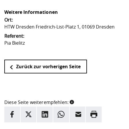
Weitere Informationen
Ort:
HTW Dresden Friedrich-List-Platz 1, 01069 Dresden
Referent:
Pia Bielitz
Zurück zur vorherigen Seite
Diese Seite weiterempfehlen:
INFORMATION
Facebook
X
LinkedIn
Whatsapp
E-Mail
Drucken
Hier stehen weitere Informationen und ein Link zur
Date