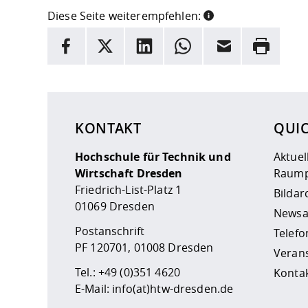
Diese Seite weiterempfehlen:
INFORMATION
Facebook
X
LinkedIn
Whatsapp
E-Mail
Drucken
Hier stehen weitere Informationen und ein Link z
KONTAKT
QUI
Hochschule für Technik und
Aktuel
Wirtschaft Dresden
Raump
Friedrich-List-Platz 1
Bildar
01069 Dresden
Newsa
Postanschrift
Telefo
PF 120701, 01008 Dresden
Veran
Tel.:
+49 (0)351 4620
Kontak
E-Mail:
info(at)htw-dresden.de