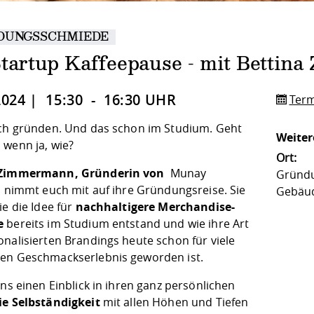
DUNGSSCHMIEDE
Startup Kaffeepause - mit Betti
2024 | 15:30 - 16:30 UHR
Term
ich gründen. Und das schon im Studium. Geht
Weiter
 wenn ja, wie?
Ort:
 Zimmermann, Gründerin von
Munay
Gründu
, nimmt euch mit auf ihre Gründungsreise. Sie
Gebäud
ie die Idee für
nachhaltigere Merchandise-
e
bereits im Studium entstand und wie ihre Art
onalisierten Brandings heute schon für viele
en Geschmackserlebnis geworden ist.
uns einen Einblick in ihren ganz persönlichen
ie Selbständigkeit
mit allen Höhen und Tiefen