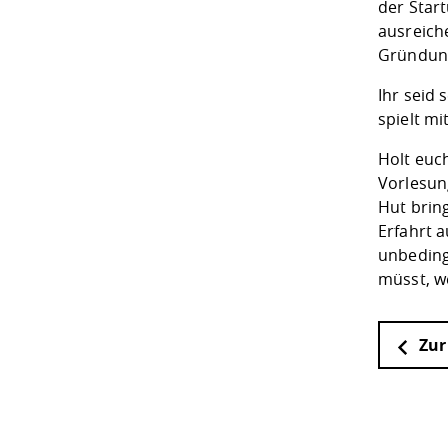
der Star
ausreic
Gründun
Ihr seid 
spielt m
Holt euch
Vorlesun
Hut brin
Erfahrt 
unbeding
müsst, w
Zur