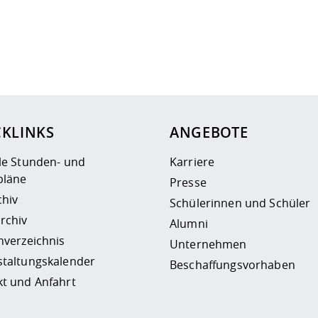
ur
Datenschutzseite
.
CKLINKS
ANGEBOTE
le Stunden- und
Karriere
läne
Presse
chiv
Schülerinnen und Schüler
rchiv
Alumni
nverzeichnis
Unternehmen
staltungskalender
Beschaffungsvorhaben
t und Anfahrt