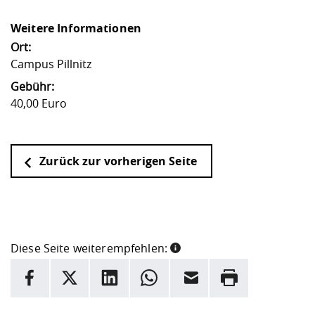
Weitere Informationen
Ort:
Campus Pillnitz
Gebühr:
40,00 Euro
Zurück zur vorherigen Seite
Diese Seite weiterempfehlen:
INFORMATION
Facebook
X
LinkedIn
Whatsapp
E-Mail
Drucken
Hier stehen weitere Informationen und ein Link zur
Date