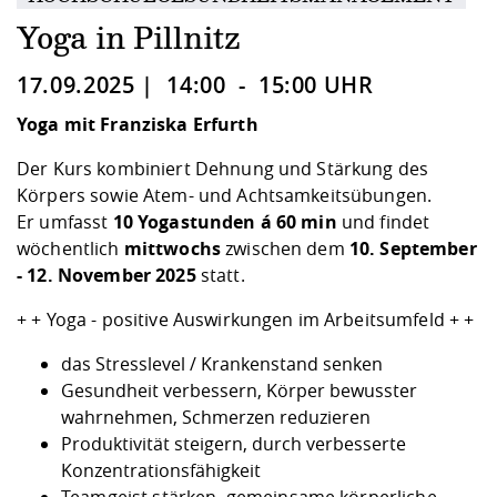
Kompetenz
Career Service
Angebote für
Chancengleichhe
Informatik/Math
Unternehmen
Yoga in Pillnitz
Vorbereitung auf
Studien- und
Studieren in be
Forschungszent
FIS -
Prototyping und
Kontakt & Berat
Gremien und Ver
Studiengangentw
Formulare und 
Prüfungsordnun
Lebenslagen ode
Lehren, Forsche
Forschungsinfor
17.09.2025 | 14:00 - 15:00 UHR
Kontakt und Anfahrt
Hochschulgesund
Landbau/Umwelt
Beschaffungsvor
Weiterbilden im 
Checkliste zum S
Gründung und St
Yoga mit Franziska Erfurth
Studienbegleitu
Beratungsangebo
Wissenschaftlich
Qualitätssicherung
Klimaschutz & Na
Maschinenbau
Der Kurs kombiniert Dehnung und Stärkung des
und Physik
Studentenwerk 
Formulare und 
Kooperationen u
Körpers sowie Atem- und Achtsamkeitsübungen.
Er umfasst
10 Yogastunden á 60 min
und findet
Förderverein
Wirtschaftswisse
Digitales Lernen 
Angebote der Age
Internationale T
wöchentlich
mittwochs
zwischen dem
10. September
Arbeit
- 12. November 2025
statt.
Qualifizierungsa
+ + Yoga - positive Auswirkungen im Arbeitsumfeld + +
Fremdsprachen
das Stresslevel / Krankenstand senken
Gesundheit verbessern, Körper bewusster
wahrnehmen, Schmerzen reduzieren
Jobs, Praktika, D
Produktivität steigern, durch verbesserte
Konzentrationsfähigkeit
Teamgeist stärken, gemeinsame körperliche