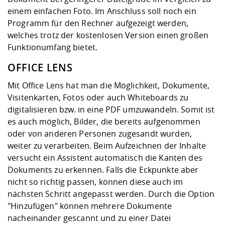
Kompetenz
Career Service
Angebote für
Chancengleichhe
Informatik/Math
Unternehmen
einem einfachen Foto. Im Anschluss soll noch ein
Vorbereitung auf
Studien- und
Studieren in be
Forschungszent
FIS -
Prototyping und
Kontakt & Berat
Gremien und Ver
Studiengangentw
Programm für den Rechner aufgezeigt werden,
Formulare und 
Prüfungsordnun
Lebenslagen ode
Lehren, Forsche
Forschungsinfor
welches trotz der kostenlosen Version einen großen
Kontakt und Anfahrt
Hochschulgesund
Landbau/Umwelt
Beschaffungsvor
Weiterbilden im 
Funktionumfang bietet.
Checkliste zum S
Gründung und St
OFFICE LENS
Studienbegleitu
Beratungsangebo
Wissenschaftlich
Qualitätssicherung
Klimaschutz & Na
Maschinenbau
und Physik
Studentenwerk 
Formulare und 
Mit Office Lens hat man die Möglichkeit, Dokumente,
Kooperationen u
Visitenkarten, Fotos oder auch Whiteboards zu
Förderverein
Wirtschaftswisse
digitalisieren bzw. in eine PDF umzuwandeln. Somit ist
Digitales Lernen 
Angebote der Age
Internationale T
es auch möglich, Bilder, die bereits aufgenommen
Arbeit
oder von anderen Personen zugesandt wurden,
Qualifizierungsa
weiter zu verarbeiten. Beim Aufzeichnen der Inhalte
Fremdsprachen
versucht ein Assistent automatisch die Kanten des
Dokuments zu erkennen. Falls die Eckpunkte aber
nicht so richtig passen, können diese auch im
Jobs, Praktika, D
nächsten Schritt angepasst werden. Durch die Option
"Hinzufügen" können mehrere Dokumente
nacheinander gescannt und zu einer Datei