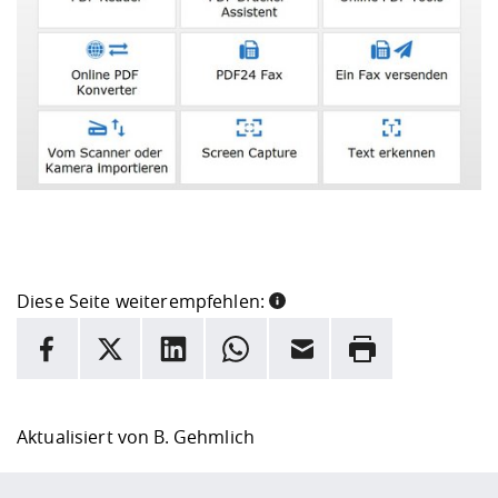
Diese Seite weiterempfehlen:
INFORMATION
Facebook
X
LinkedIn
Whatsapp
E-Mail
Drucken
Hier stehen weitere Informationen und ein Link zur
Date
Aktualisiert von
B. Gehmlich