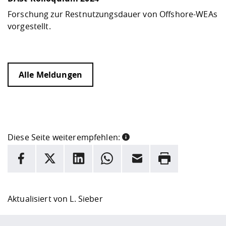
Forschung zur Restnutzungsdauer von Offshore-WEAs
vorgestellt.
Alle Meldungen
Diese Seite weiterempfehlen:
INFORMATION
Facebook
X
LinkedIn
Whatsapp
E-Mail
Drucken
Hier stehen weitere Informationen und ein Link zur
Date
Aktualisiert von
L. Sieber