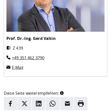
Prof. Dr.-Ing.
Gerd Valtin
Z 439
+49 351 462 3790
E-Mail
Diese Seite weiterempfehlen:
INFORMATION
Facebook
X
LinkedIn
Whatsapp
E-Mail
Drucken
Hier stehen weitere Informationen und ein Link zur
Date